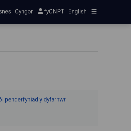
snes
Cyngor
fyCNPT
English
ôl penderfyniad y dyfarnwr