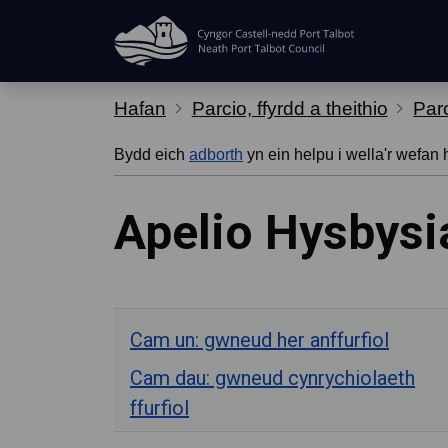
Hepgor gwe-lywio
Hafan
Parcio, ffyrdd a theithio
Par
Bydd eich
adborth
yn ein helpu i wella'r wefan 
Apelio Hysbysi
Cam un: gwneud her anffurfiol
Cam dau: gwneud cynrychiolaeth
ffurfiol