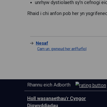
unrhyw dystiolaeth sy'n cefnogi eic
Rhaid i chi anfon pob her yn ysgrifened
Nesaf
Cam un: gwneud her anffurfiol
Rhannu eich Adborth
Holl wasanaethau'r Cyngor
Digwyddiadau