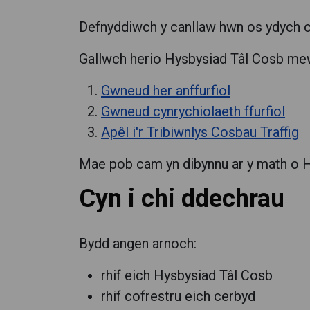
Defnyddiwch y canllaw hwn os ydych ch
Gallwch herio Hysbysiad Tâl Cosb mew
Gwneud her anffurfiol
Gwneud cynrychiolaeth ffurfiol
Apêl i'r Tribiwnlys Cosbau Traffig
Mae pob cam yn dibynnu ar y math o H
Cyn i chi ddechrau
Bydd angen arnoch:
rhif eich Hysbysiad Tâl Cosb
rhif cofrestru eich cerbyd