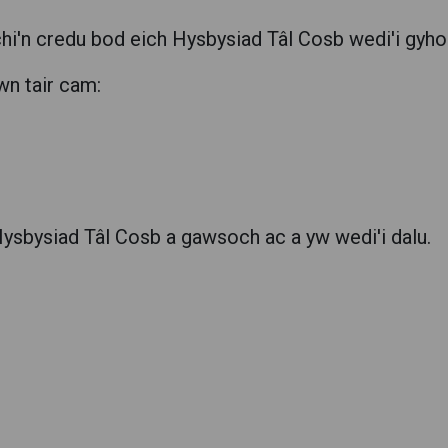
i'n credu bod eich Hysbysiad Tâl Cosb wedi'i gyhoe
n tair cam:
ysbysiad Tâl Cosb a gawsoch ac a yw wedi'i dalu.