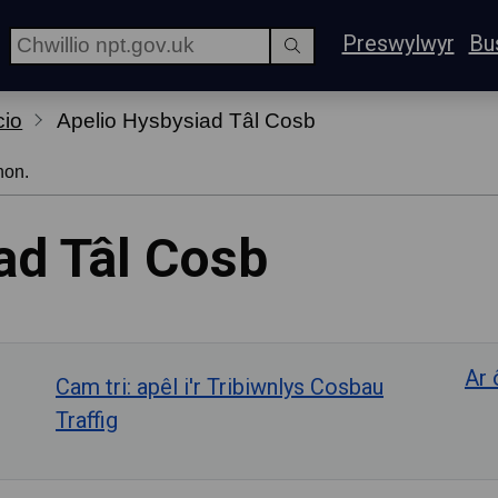
Preswylwyr
Bu
cio
Apelio Hysbysiad Tâl Cosb
hon.
ad Tâl Cosb
Ar 
Cam tri: apêl i'r Tribiwnlys Cosbau
Traffig