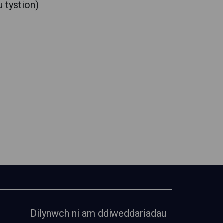
u tystion)
Dilynwch ni am ddiweddariadau