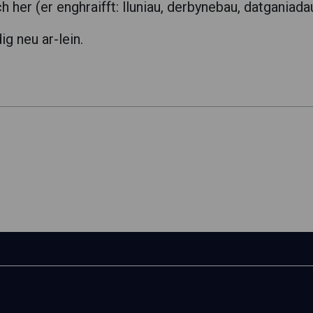
h her (er enghraifft: lluniau, derbynebau, datganiada
ig neu ar-lein.