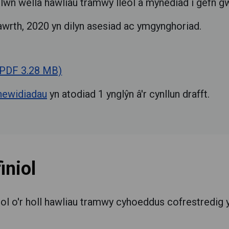
gallwn wella hawliau tramwy lleol a mynediad i gefn 
wrth, 2020 yn dilyn asesiad ac ymgynghoriad.
(PDF 3.28 MB)
newidiadau
yn atodiad 1 ynglŷn â'r cynllun drafft.
iniol
hiol o'r holl hawliau tramwy cyhoeddus cofrestredig