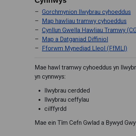
Cynnwys
Gorchmynion llwybrau cyhoeddus
Map hawliau tramwy cyhoeddus
Cynllun Gwella Hawliau Tramwy (C
Map a Datganiad Diffiniol
Fforwm Mynediad Lleol (FfMLl)
Mae hawl tramwy cyhoeddus yn llwybr 
yn cynnwys:
llwybrau cerdded
llwybrau ceffylau
cilffyrdd
Mae ein Tîm Cefn Gwlad a Bywyd Gwyl