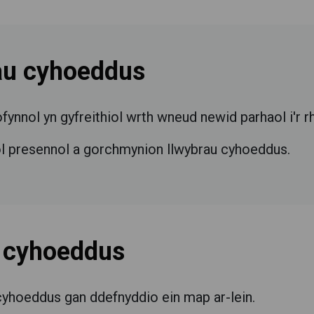
au cyhoeddus
nnol yn gyfreithiol wrth wneud newid parhaol i'r 
ol presennol a gorchmynion llwybrau cyhoeddus.
 cyhoeddus
cyhoeddus gan ddefnyddio ein map ar-lein.