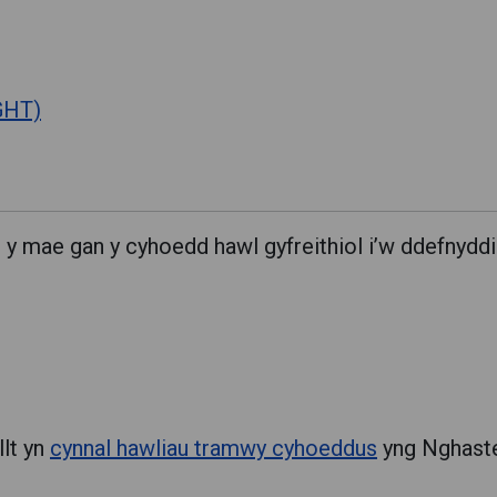
GHT)
y mae gan y cyhoedd hawl gyfreithiol i’w ddefnydd
lt yn
cynnal hawliau tramwy cyhoeddus
yng Nghaste