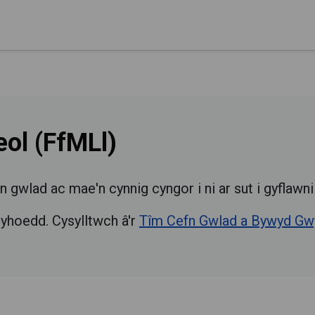
ol (FfMLl)
gwlad ac mae'n cynnig cyngor i ni ar sut i gyflawni
cyhoedd.
Cysylltwch â'r
Tîm Cefn Gwlad a Bywyd Gwy