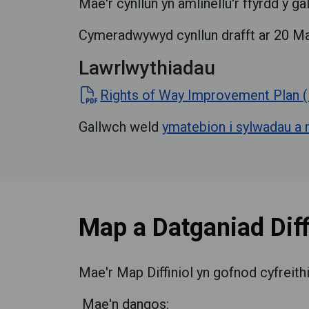
Mae'r cynllun yn amlinellu'r ffyrdd y 
Cymeradwywyd cynllun drafft ar 20 Ma
Lawrlwythiadau
Rights of Way Improvement Plan 
Gallwch weld
ymatebion i sylwadau a 
Map a Datganiad Diff
Mae'r Map Diffiniol yn gofnod cyfreit
Mae'n dangos: