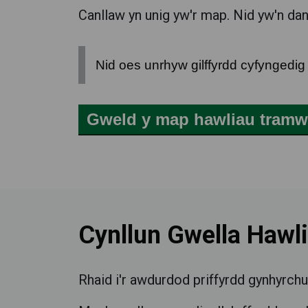
Canllaw yn unig yw'r map.
Nid yw'n da
Nid oes unrhyw gilffyrdd cyfyngedig 
Gweld y map hawliau tram
Cynllun Gwella Haw
Rhaid i'r awdurdod priffyrdd gynhyrc