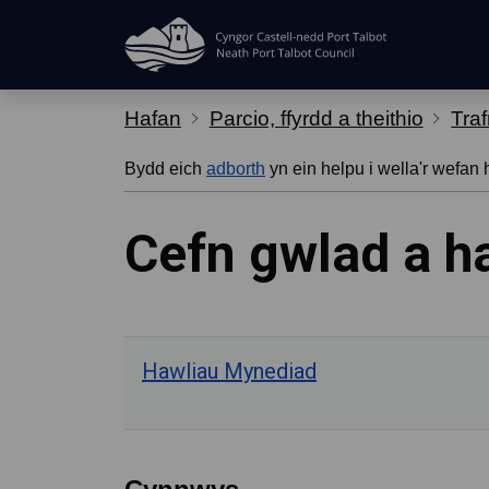
Hepgor gwe-lywio
Hafan
Parcio, ffyrdd a theithio
Traf
Bydd eich
adborth
yn ein helpu i wella'r wefan 
Cefn gwlad a h
Hawliau Mynediad