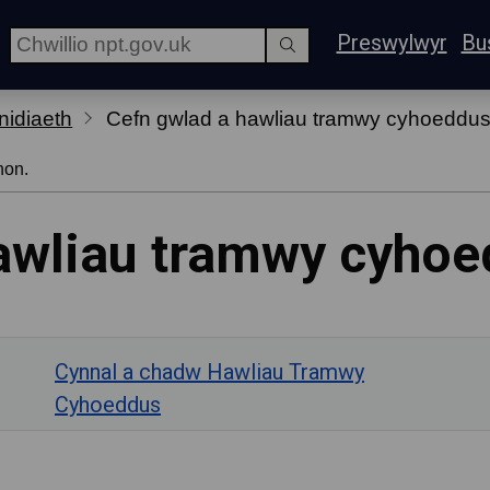
Preswylwyr
Bu
nidiaeth
Cefn gwlad a hawliau tramwy cyhoeddu
hon.
awliau tramwy cyho
Cynnal a chadw Hawliau Tramwy
Cyhoeddus