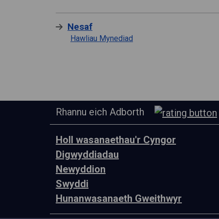
Nesaf
Hawliau Mynediad
Rhannu eich Adborth
Holl wasanaethau'r Cyngor
Digwyddiadau
Newyddion
Swyddi
Hunanwasanaeth Gweithwyr