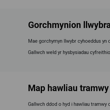
Gorchmynion llwybr
Mae gorchymyn llwybr cyhoeddus yn ofy
Gallwch weld yr hysbysiadau cyfreithi
Map hawliau tramwy
Gallwch ddod o hyd i hawliau tramwy 