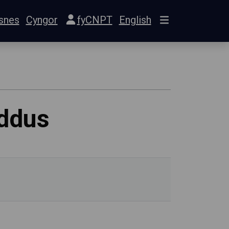
snes
Cyngor
fyCNPT
English
s
eddus