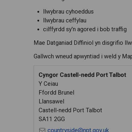
llwybrau cyhoeddus
llwybrau ceffylau
cilffyrdd sy'n agored i bob traffig
Mae Datganiad Diffiniol yn disgrifio l
Gallwch wneud apwyntiad i weld y Map a
Cyngor Castell-nedd Port Talbot
Y Ceiau
Ffordd Brunel
Llansawel
Castell-nedd Port Talbot
SA11 2GG
countryside@npt.gov.uk