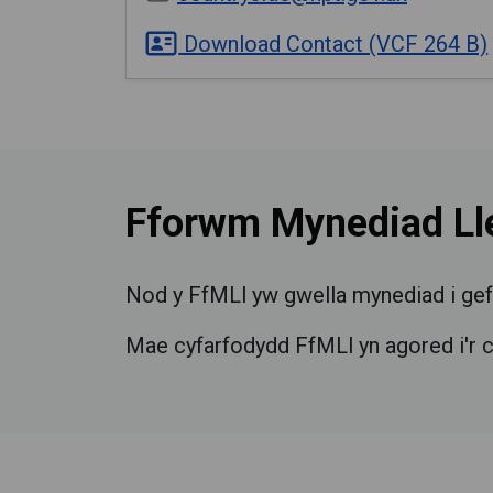
Download Contact (VCF 264 B)
Fforwm Mynediad Lle
Nod y FfMLl yw gwella mynediad i gefn 
Mae cyfarfodydd FfMLl yn agored i'r 