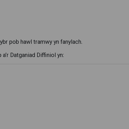
lwybr pob hawl tramwy yn fanylach.
’r Datganiad Diffiniol yn: