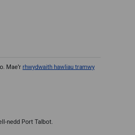
io. Mae'r
rhwydwaith hawliau tramwy
ll-nedd Port Talbot.