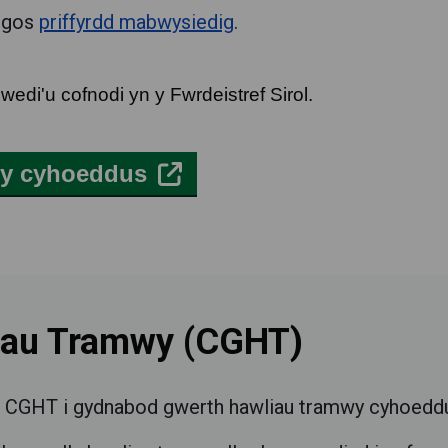
ngos
priffyrdd mabwysiedig
.
wedi'u cofnodi yn y Fwrdeistref Sirol.
wy cyhoeddus
liau Tramwy (CGHT)
hu CGHT i gydnabod gwerth hawliau tramwy cyhoedd