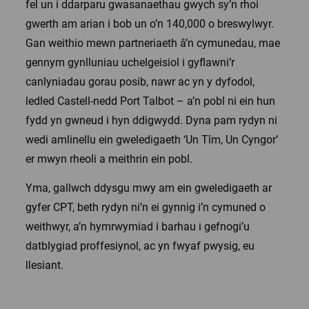
fel un i ddarparu gwasanaethau gwych sy’n rhoi
gwerth am arian i bob un o’n 140,000 o breswylwyr.
Gan weithio mewn partneriaeth â’n cymunedau, mae
gennym gynlluniau uchelgeisiol i gyflawni’r
canlyniadau gorau posib, nawr ac yn y dyfodol,
ledled Castell-nedd Port Talbot – a’n pobl ni ein hun
fydd yn gwneud i hyn ddigwydd. Dyna pam rydyn ni
wedi amlinellu ein gweledigaeth ‘Un Tîm, Un Cyngor’
er mwyn rheoli a meithrin ein pobl.
Yma, gallwch ddysgu mwy am ein gweledigaeth ar
gyfer CPT, beth rydyn ni’n ei gynnig i’n cymuned o
weithwyr, a’n hymrwymiad i barhau i gefnogi’u
datblygiad proffesiynol, ac yn fwyaf pwysig, eu
llesiant.