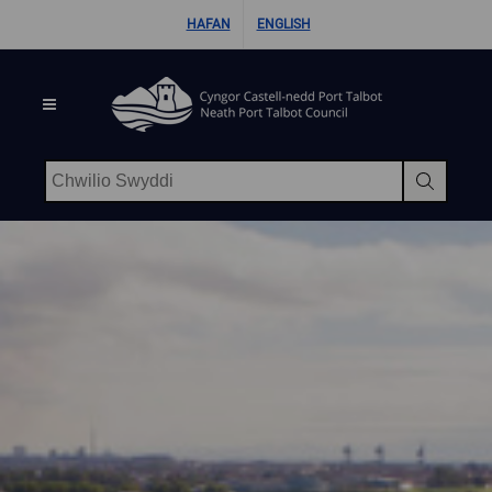
Hepgor gwe-lywio
HAFAN
ENGLISH
Chwilio Swyddi