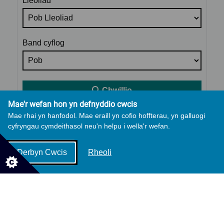
Lleoliad
Band cyflog
Chwillio
Mae'r wefan hon yn defnyddio cwcis
Mae rhai yn hanfodol. Mae eraill yn cofio hoffterau, yn galluogi
cyfryngau cymdeithasol neu'n helpu i wella'r wefan.
Derbyn Cwcis
Rheoli