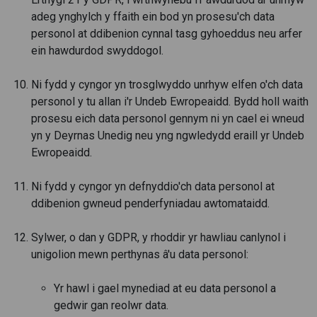
adeg ynghylch y ffaith ein bod yn prosesu'ch data
personol at ddibenion cynnal tasg gyhoeddus neu arfer
ein hawdurdod swyddogol.
Ni fydd y cyngor yn trosglwyddo unrhyw elfen o'ch data
personol y tu allan i'r Undeb Ewropeaidd. Bydd holl waith
prosesu eich data personol gennym ni yn cael ei wneud
yn y Deyrnas Unedig neu yng ngwledydd eraill yr Undeb
Ewropeaidd.
Ni fydd y cyngor yn defnyddio'ch data personol at
ddibenion gwneud penderfyniadau awtomataidd.
Sylwer, o dan y GDPR, y rhoddir yr hawliau canlynol i
unigolion mewn perthynas â'u data personol:
Yr hawl i gael mynediad at eu data personol a
gedwir gan reolwr data.