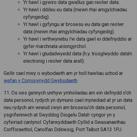
Yr hawl i gywiro data gwallus gan reolwr data.
Yr hawl i ddileu eu data (mewn rhai amgylchiadau
cyfyngedig).
Yr hawl i gyfyngu ar brosesu eu data gan reolwr
data (mewn rhai amgylchiadau cyfyngedig).
Yr hawl i wrthwynebu i'w data gael ei ddefnyddio ar
gyfer marchnata uniongyrchol.
Yr hawl i gludadwyedd data (h.y. trosglwyddo data'n
electronig i reolwr data arall).
Gellir cael mwy o wybodaeth am yr holl hawliau uchod ar
wefan y Comisiynydd Gwybodaeth
.
11. Os oes gennych unrhyw ymholiadau am ein defnydd o'ch
data personol, rydych yn dymuno cael mynediad at yr un data
neu rydych am wneud cwyn am brosesu'ch data personol,
ysgrifennwch at Swyddog Diogelu Data'r cyngor yn y
cyfeiriad canlynol: Cyfarwyddiaeth Cyllid a Gwasanaethau
Corfforaethol, Canolfan Ddinesig, Port Talbot SA13 1PJ.