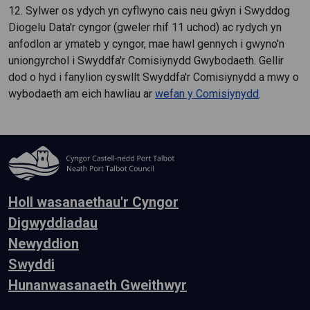
12. Sylwer os ydych yn cyflwyno cais neu gŵyn i Swyddog
Diogelu Data'r cyngor (gweler rhif 11 uchod) ac rydych yn
anfodlon ar ymateb y cyngor, mae hawl gennych i gwyno'n
uniongyrchol i Swyddfa'r Comisiynydd Gwybodaeth. Gellir
dod o hyd i fanylion cyswllt Swyddfa'r Comisiynydd a mwy o
wybodaeth am eich hawliau ar
wefan y Comisiynydd
.
Holl wasanaethau'r Cyngor
Digwyddiadau
Newyddion
Swyddi
Hunanwasanaeth Gweithwyr