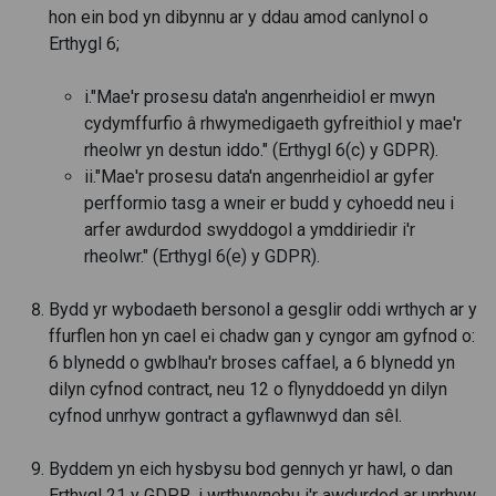
hon ein bod yn dibynnu ar y ddau amod canlynol o
Erthygl 6;
i."Mae'r prosesu data'n angenrheidiol er mwyn
cydymffurfio â rhwymedigaeth gyfreithiol y mae'r
rheolwr yn destun iddo." (Erthygl 6(c) y GDPR).
ii."Mae'r prosesu data'n angenrheidiol ar gyfer
perfformio tasg a wneir er budd y cyhoedd neu i
arfer awdurdod swyddogol a ymddiriedir i'r
rheolwr." (Erthygl 6(e) y GDPR).
Bydd yr wybodaeth bersonol a gesglir oddi wrthych ar y
ffurflen hon yn cael ei chadw gan y cyngor am gyfnod o:
6 blynedd o gwblhau'r broses caffael, a 6 blynedd yn
dilyn cyfnod contract, neu 12 o flynyddoedd yn dilyn
cyfnod unrhyw gontract a gyflawnwyd dan sêl.
Byddem yn eich hysbysu bod gennych yr hawl, o dan
Erthygl 21 y GDPR, i wrthwynebu i'r awdurdod ar unrhyw