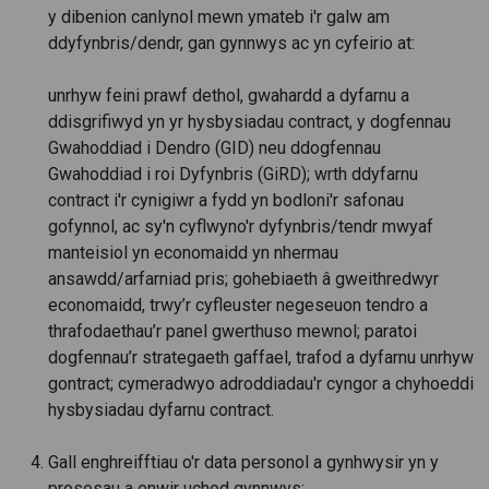
y dibenion canlynol mewn ymateb i'r galw am
ddyfynbris/dendr, gan gynnwys ac yn cyfeirio at:
unrhyw feini prawf dethol, gwahardd a dyfarnu a
ddisgrifiwyd yn yr hysbysiadau contract, y dogfennau
Gwahoddiad i Dendro (GID) neu ddogfennau
Gwahoddiad i roi Dyfynbris (GiRD); wrth ddyfarnu
contract i'r cynigiwr a fydd yn bodloni'r safonau
gofynnol, ac sy'n cyflwyno'r dyfynbris/tendr mwyaf
manteisiol yn economaidd yn nhermau
ansawdd/arfarniad pris; gohebiaeth â gweithredwyr
economaidd, trwy’r cyfleuster negeseuon tendro a
thrafodaethau’r panel gwerthuso mewnol; paratoi
dogfennau’r strategaeth gaffael, trafod a dyfarnu unrhyw
gontract; cymeradwyo adroddiadau'r cyngor a chyhoeddi
hysbysiadau dyfarnu contract.
Gall enghreifftiau o'r data personol a gynhwysir yn y
prosesau a enwir uchod gynnwys: