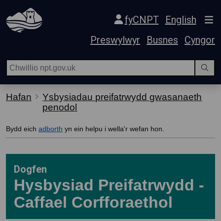
Hepgor gwe-lywio
fyCNPT
English
Preswylwyr
Busnes
Cyngor
Hafan
Ysbysiadau preifatrwydd gwasanaeth
penodol
Bydd eich
adborth
yn ein helpu i wella'r wefan hon.
Dogfen
Hysbysiad Preifatrwydd -
Caffael Corfforaethol