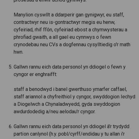
Manylion cyswllt a ddarperir gan gynigwyr, eu staff,
contractwyr neu is-gontractwyr megis eu henw,
cyfeiriad, rhif ffôn, cyfeiriad ebost a chymwysterau a
phrofiad gwaith, a all gael eu cynnwys o fewn
crynodebau neu CVs a dogfennau cysylltiedig o'r math
hwn.
Gallwn rannu eich data personol yn ddiogel o fewn y
cyngor er enghraifft:
staff a benodwyd i banel gwerthuso ymarfer caffael,
staff ariannol a chyfreithiol y cyngor, swyddogion Iechyd
a Diogelwch a Chynaladwyedd, gyda swyddogion
awdurdodedig a/neu aelodau'r cyngor.
Gallwn rannu eich data personol yn ddiogel â'r trydydd
partïon canlynol (h.y. pobl/cyrff/endidau y tu allan i'r