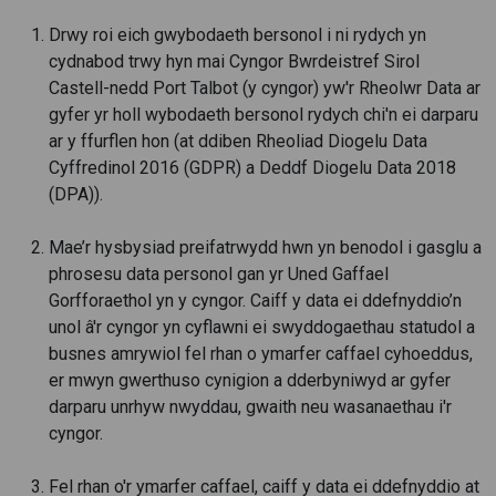
Drwy roi eich gwybodaeth bersonol i ni rydych yn
cydnabod trwy hyn mai Cyngor Bwrdeistref Sirol
Castell-nedd Port Talbot (y cyngor) yw'r Rheolwr Data ar
gyfer yr holl wybodaeth bersonol rydych chi'n ei darparu
ar y ffurflen hon (at ddiben Rheoliad Diogelu Data
Cyffredinol 2016 (GDPR) a Deddf Diogelu Data 2018
(DPA)).
Mae’r hysbysiad preifatrwydd hwn yn benodol i gasglu a
phrosesu data personol gan yr Uned Gaffael
Gorfforaethol yn y cyngor. Caiff y data ei ddefnyddio’n
unol â'r cyngor yn cyflawni ei swyddogaethau statudol a
busnes amrywiol fel rhan o ymarfer caffael cyhoeddus,
er mwyn gwerthuso cynigion a dderbyniwyd ar gyfer
darparu unrhyw nwyddau, gwaith neu wasanaethau i'r
cyngor.
Fel rhan o'r ymarfer caffael, caiff y data ei ddefnyddio at