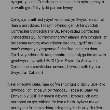
cyngor) yn unol â'r trefniadau rhannu data sydd gennym
ar waith gyda'r trydydd partïon hynny:
Cynigwyr eraill nad ydynt wedi bod yn llwyddiannus fel
rhan o adroddiad, fel sy'n ofynnol gan Gyfarwyddeb
Contractau Cyhoeddus yr UE, Rheoliadau Contractau
Cyhoeddus 2015; Ymgynghorwyr allanol sy'n cynghori ar
brosesau tendro; Awdurdodau lleol neu gyrff eraill lle
mae'r cyngor yn ymgymryd â chaffaeliad ar eu rhan;
Cyrff yr ymddiriedir tasg monitro ac adolygu iddynt wrth
gymhwyso cyfraith UE/DU (e.e. Swyddfa Archwilio
Cymru neu archwiliadau mewnol, Llywodraeth Cymru,
Swyddfa’r Cabinet).
Fel Rheolwr Data, mae gofyn i'r cyngor o dan y GDPR roi
gwybod i chi ar ba un o'r "Amodau Prosesu Data" yn
Erthygl 6 y GDPR y mae'n dibynnu i brosesu'ch data
personol yn gyfreithlon. Yn hyn o beth, sylwer mewn
perthynas â'r data a ddarperir gennych chi ar y ffurflen