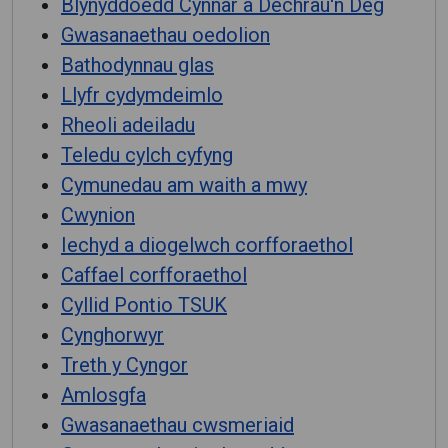
Blynyddoedd Cynnar a Dechrau'n Deg
Gwasanaethau oedolion
Bathodynnau glas
Llyfr cydymdeimlo
Rheoli adeiladu
Teledu cylch cyfyng
Cymunedau am waith a mwy
Cwynion
Iechyd a diogelwch corfforaethol
Caffael corfforaethol
Cyllid Pontio TSUK
Cynghorwyr
Treth y Cyngor
Amlosgfa
Gwasanaethau cwsmeriaid