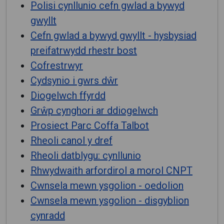
Polisi cynllunio cefn gwlad a bywyd
gwyllt
Cefn gwlad a bywyd gwyllt - hysbysiad
preifatrwydd rhestr bost
Cofrestrwyr
Cydsynio i gwrs dŵr
Diogelwch ffyrdd
Grŵp cynghori ar ddiogelwch
Prosiect Parc Coffa Talbot
Rheoli canol y dref
Rheoli datblygu: cynllunio
Rhwydwaith arfordirol a morol CNPT
Cwnsela mewn ysgolion - oedolion
Cwnsela mewn ysgolion - disgyblion
cynradd