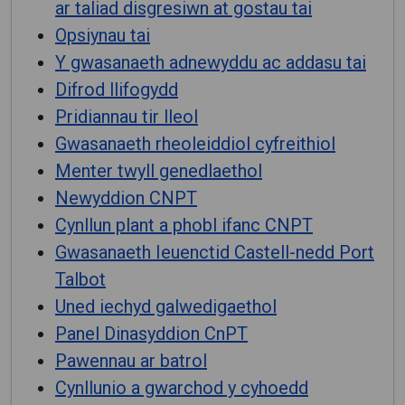
ar taliad disgresiwn at gostau tai
Opsiynau tai
Y gwasanaeth adnewyddu ac addasu tai
Difrod llifogydd
Pridiannau tir lleol
Gwasanaeth rheoleiddiol cyfreithiol
Menter twyll genedlaethol
Newyddion CNPT
Cynllun plant a phobl ifanc CNPT
Gwasanaeth Ieuenctid Castell-nedd Port
Talbot
Uned iechyd galwedigaethol
Panel Dinasyddion CnPT
Pawennau ar batrol
Cynllunio a gwarchod y cyhoedd