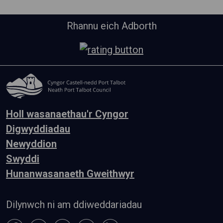
Rhannu eich Adborth
Holl wasanaethau'r Cyngor
Digwyddiadau
Newyddion
Swyddi
Hunanwasanaeth Gweithwyr
Dilynwch ni am ddiweddariadau