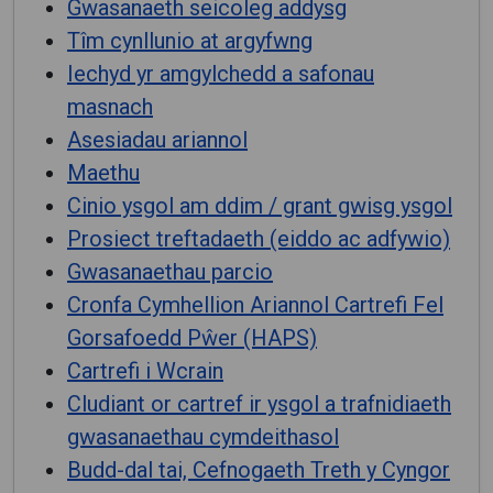
Gwasanaeth seicoleg addysg
Tîm cynllunio at argyfwng
Iechyd yr amgylchedd a safonau
masnach
Asesiadau ariannol
Maethu
Cinio ysgol am ddim / grant gwisg ysgol
Prosiect treftadaeth (eiddo ac adfywio)
Gwasanaethau parcio
Cronfa Cymhellion Ariannol Cartrefi Fel
Gorsafoedd Pŵer (HAPS)
Cartrefi i Wcrain
Cludiant or cartref ir ysgol a trafnidiaeth
gwasanaethau cymdeithasol
Budd-dal tai, Cefnogaeth Treth y Cyngor