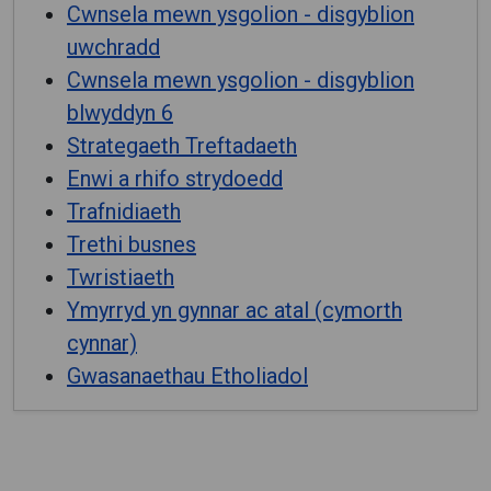
Cwnsela mewn ysgolion - disgyblion
uwchradd
Cwnsela mewn ysgolion - disgyblion
blwyddyn 6
Strategaeth Treftadaeth
Enwi a rhifo strydoedd
Trafnidiaeth
Trethi busnes
Twristiaeth
Ymyrryd yn gynnar ac atal (cymorth
cynnar)
Gwasanaethau Etholiadol