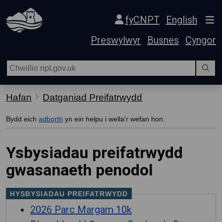
Hepgor gwe-lywio
fyCNPT
English
Preswylwyr
Busnes
Cyngor
Hafan
Datganiad Preifatrwydd
Bydd eich
adborth
yn ein helpu i wella'r wefan hon.
Ysbysiadau preifatrwydd
gwasanaeth penodol
HYSBYSIADAU PREIFATRWYDD
2026 Parc Margam 10k