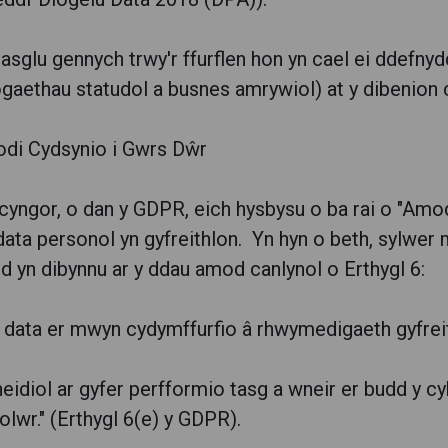
sglu gennych trwy'r ffurflen hon yn cael ei ddefnydd
gaethau statudol a busnes amrywiol) at y dibenion c
odi Cydsynio i Gwrs Dŵr
r cyngor, o dan y GDPR, eich hysbysu o ba rai o "Am
data personol yn gyfreithlon. Yn hyn o beth, sylwer 
od yn dibynnu ar y ddau amod canlynol o Erthygl 6:
 data er mwyn cydymffurfio â rhwymedigaeth gyfreith
eidiol ar gyfer perfformio tasg a wneir er budd y c
olwr." (Erthygl 6(e) y GDPR).