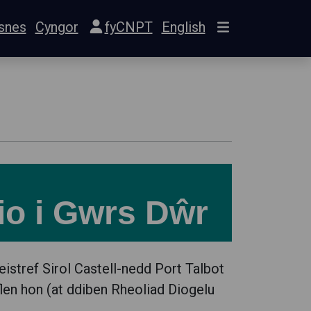
snes
Cyngor
fyCNPT
English
io i Gwrs Dŵr
istref Sirol Castell-nedd Port Talbot
flen hon (at ddiben Rheoliad Diogelu