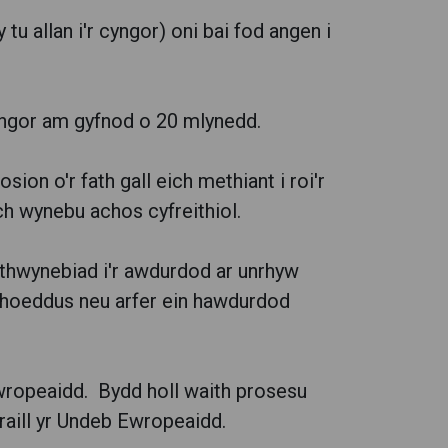
tu allan i'r cyngor) oni bai fod angen i
cyngor am gyfnod o 20 mlynedd.
on o'r fath gall eich methiant i roi'r
ch wynebu achos cyfreithiol.
rthwynebiad i'r awdurdod ar unrhyw
gyhoeddus neu arfer ein hawdurdod
Ewropeaidd. Bydd holl waith prosesu
raill yr Undeb Ewropeaidd.