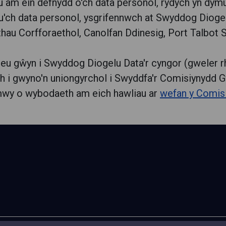
am ein defnydd o'ch data personol, rydych yn dymu
h data personol, ysgrifennwch at Swyddog Diogelu D
hau Corfforaethol, Canolfan Ddinesig, Port Talbot 
neu gŵyn i Swyddog Diogelu Data'r cyngor (gweler rh
 i gwyno'n uniongyrchol i Swyddfa'r Comisiynydd Gw
mwy o wybodaeth am eich hawliau ar
wefan y Comis