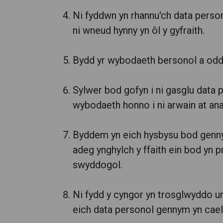
Ni fyddwn yn rhannu'ch data persono
ni wneud hynny yn ôl y gyfraith.
Bydd yr wybodaeth bersonol a oddi
Sylwer bod gofyn i ni gasglu data 
wybodaeth honno i ni arwain at ana
Byddem yn eich hysbysu bod gennyc
adeg ynghylch y ffaith ein bod yn
swyddogol.
Ni fydd y cyngor yn trosglwyddo un
eich data personol gennym yn cael