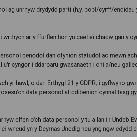
l ag unrhyw drydydd parti (h.y. pobl/cyrff/endidau y 
 wrthych ar y ffurflen hon yn cael ei chadw gan y 
personol penodol dan ofynion statudol ac mewn achosi
llu'r cyngor i ddarparu gwasanaeth i chi a/neu galle
h yr hawl, o dan Erthygl 21 y GDPR, i gyflwyno gw
 prosesu'ch data personol at ddibenion cynnal tasg 
rhyw elfen o'ch data personol y tu allan i'r Undeb 
 ei wneud yn y Deyrnas Unedig neu yng ngwledydd e