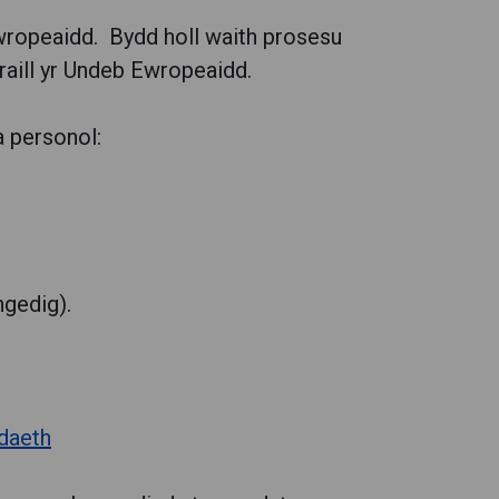
Ewropeaidd. Bydd holl waith prosesu
raill yr Undeb Ewropeaidd.
a personol:
ngedig).
daeth