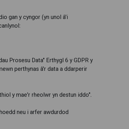
io gan y cyngor (yn unol â'i
anlynol:
odau Prosesu Data" Erthygl 6 y GDPR y
mewn perthynas â'r data a ddarperir
iol y mae'r rheolwr yn destun iddo".
yhoedd neu i arfer awdurdod