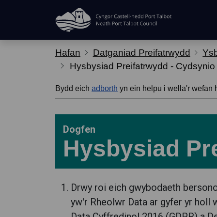
Hepgor gwe-lywio
Hafan
Datganiad Preifatrwydd
Ysb
Hysbysiad Preifatrwydd - Cydsynio
Bydd eich
adborth
yn ein helpu i wella'r wefan 
Dogfen
Hysbysiad Pre
Drwy roi eich gwybodaeth bersonol
yw'r Rheolwr Data ar gyfer yr holl 
Data Cyffredinol 2016 (GDPR) a D