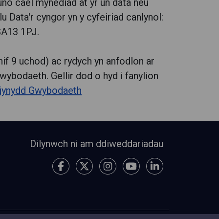
no cael mynediad at yr un data neu
ata'r cyngor yn y cyfeiriad canlynol:
SA13 1PJ.
if 9 uchod) ac rydych yn anfodlon ar
ybodaeth. Gellir dod o hyd i fanylion
iynydd Gwybodaeth
Dilynwch ni am ddiweddariadau