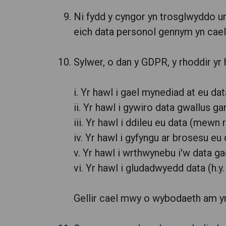
Ni fydd y cyngor yn trosglwyddo un
eich data personol gennym yn cael
Sylwer, o dan y GDPR, y rhoddir yr
i. Yr hawl i gael mynediad at eu da
ii. Yr hawl i gywiro data gwallus ga
iii. Yr hawl i ddileu eu data (mewn
iv. Yr hawl i gyfyngu ar brosesu e
v. Yr hawl i wrthwynebu i'w data g
vi. Yr hawl i gludadwyedd data (h.y.
Gellir cael mwy o wybodaeth am yr