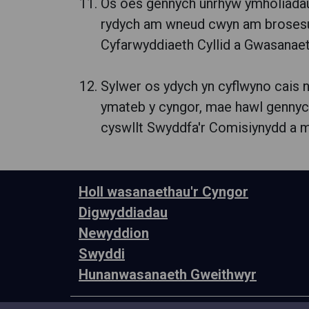
Os oes gennych unrhyw ymholiadau 
rydych am wneud cwyn am brosesu'c
Cyfarwyddiaeth Cyllid a Gwasanaet
Sylwer os ydych yn cyflwyno cais 
ymateb y cyngor, mae hawl gennych
cyswllt Swyddfa'r Comisiynydd a 
Holl wasanaethau'r Cyngor
Digwyddiadau
Newyddion
Swyddi
Hunanwasanaeth Gweithwyr