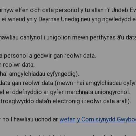
rhyw elfen o'ch data personol y tu allan i'r Undeb 
 ei wneud yn y Deyrnas Unedig neu yng ngwledydd e
 hawliau canlynol i unigolion mewn perthynas â'u dat
ta personol a gedwir gan reolwr data.
n reolwr data.
 rhai amgylchiadau cyfyngedig).
u data gan reolwr data (mewn rhai amgylchiadau cyfy
ael ei ddefnyddio ar gyfer marchnata uniongyrchol.
 trosglwyddo data'n electronig i reolwr data arall).
 holl hawliau uchod ar
wefan y Comisiynydd Gwybo