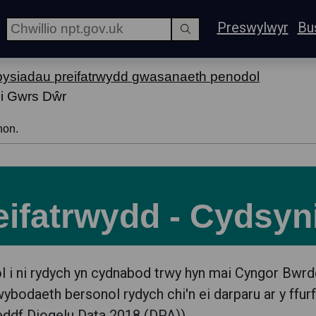
Preswylwyr
Bu
ysiadau preifatrwydd gwasanaeth penodol
 i Gwrs Dŵr
hon.
ifatrwydd - Cydsyn
 i ni rydych yn cydnabod trwy hyn mai Cyngor Bwrde
wybodaeth bersonol rydych chi'n ei darparu ar y ffur
eddf Diogelu Data 2018 (DPA)).