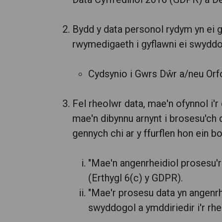
Bydd y data personol rydym yn ei ga
rwymedigaeth i gyflawni ei swyddo
Cydsynio i Gwrs Dŵr a/neu Orf
Fel rheolwr data, mae'n ofynnol i'
mae'n dibynnu arnynt i brosesu'ch 
gennych chi ar y ffurflen hon ein b
"Mae'n angenrheidiol prosesu'r
(Erthygl 6(c) y GDPR).
"Mae'r prosesu data yn angenrh
swyddogol a ymddiriedir i'r rhe