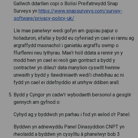
Gallwch ddarllen copi o Bolisi Preifatrwydd Snap
Surveys yn
https://www.snapsurveys.com/survey-
software/privacy-policy-uk/
Lle mae panelwyr wedi gofyn am gopïau papur o
holiaduron, efallai y bydd eu cyfeiriad yn cael ei rannu ag
argraffydd masnachol i ganiatáu argraffu swmp o
ffurflenni neu lythyrau. Mae'r holl ddata a rennir yn y
modd hwn yn cael ei reoli gan gontract a bydd y
contractwr yn dileu'r data manylion cyswllt hwnnw
unwaith y bydd y llawdriniaeth wedi'i chwblhau ac ni
fydd yn cael ei ddefnyddio at unrhyw ddiben arall.
Bydd y Cyngor yn cadw'r wybodaeth bersonol a gesglir
gennych am gyfnod o:
Cyhyd ag y byddwch yn parhau i fod yn aelod o'r Panel.
Byddwn yn adnewyddu Panel Dinasyddion CNPT yn
rheolaidd a byddwn yn cysylltu â phanelwyr bob 3