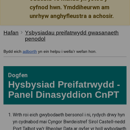
cyfnod hwn. Ymddiheurwn am
unrhyw anghyfleustra a achosir.
Hafan
Ysbysiadau preifatrwydd gwasanaeth
penodol
Bydd eich
adborth
yn ein helpu i wella'r wefan hon.
Dogfen
Hysbysiad Preifatrwydd -
Panel Dinasyddion CnPT
Wrth roi eich gwybodaeth bersonol i ni, rydych drwy hyn
yn cydnabod mai Cyngor Bwrdeistref Sirol Castell-nedd
Port Talbot yw'r Rheolwr Data ar gyfer yr holl wybodaeth