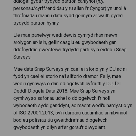
ddiogel gyda'r trydydd partïon canlynol (h.y.
personau/cyrff/endidau y tu allan i'r Cyngor) yn unol â
threfniadau rhannu data sydd gennym ar waith gyda'r
trydydd partïon hynny.
Lle mae panelwyr wedi dewis cymryd rhan mewn
arolygon ar-lein, gellir casglu eu gwybodaeth gan
ddefnyddio gwesteiwr trydydd parti sy'n eiddo i Snap
Surveys.
Mae data Snap Surveys yn cael ei storio yn y DU ac ni
fydd yn cael ei storio na'i allforio dramor. Felly, mae
wedi'i gynnwys o dan ddiogelwch cyfraith y DU, fel
Deddf Diogelu Data 2018. Mae Snap Surveys yn
cymhwyso safonau uchel o ddiogelwch i'r holl
wybodaeth sydd ganddynt, ac maent wedi'u hardystio yn
ôl ISO 27001:2013, sy'n darparu cadarnhad annibynnol
bod eu polisïau a'u gweithdrefnau diogelwch
gwybodaeth yn dilyn arfer gorau'r diwydiant.