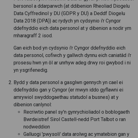
bersonol a ddarparwch (at ddibenion Rheoliad Diogelu
Data Cyffredinol y DU (GDPR y DU) a Deddf Diogelu
Data 2018 (DPA)) ac rydych yn cydsynio i'r Cyngor
ddefnyddio eich data personol at y dibenion a nodir ym
mharagraff 2 isod.
Gan eich bod yn cydsynio i'r Cyngor ddefnyddio eich
data personol, cofiwch y gallwch dynnu eich caniatâd i'r
prosesu hwn yn ôl ar unrhyw adeg drwy roi gwybod i ni
yn ysgrifenedig.
Bydd y data personol a gasglwn gennych yn cael ei
ddefnyddio gan y Cyngor (er mwyn iddo gyflawni ei
amrywiol swyddogaethau statudol a busnes) at y
dibenion canlynol:
Recriwtio panel sy'n gynrychioliadol o boblogaeth
Bwrdeistref Sirol Castell-nedd Port Talbot o ran
nodweddion
Galluogi 'pwysoli' data arolwg ac ymatebion gan y