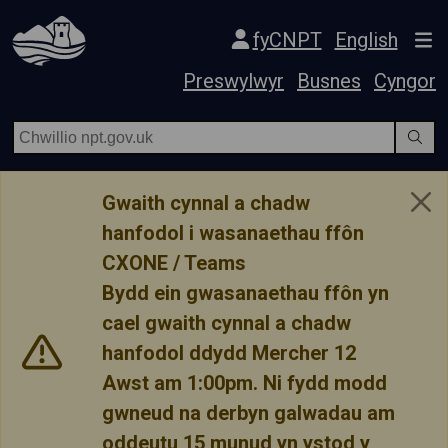
Hepgor gwe-lywio
fyCNPT
English
Preswylwyr
Busnes
Cyngor
Gwaith cynnal a chadw
hanfodol i wasanaethau ffôn
CXONE / Teams
Bydd ein gwasanaethau ffôn yn
cael gwaith cynnal a chadw
hanfodol ddydd Mercher 12
Awst am 1:00pm. Ni fydd modd
gwneud na derbyn galwadau am
oddeutu 15 munud yn ystod y