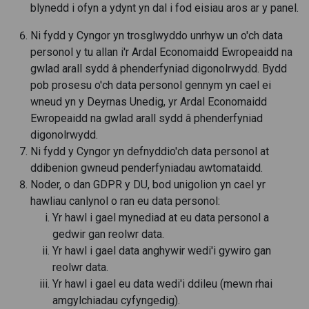
blynedd i ofyn a ydynt yn dal i fod eisiau aros ar y panel.
Ni fydd y Cyngor yn trosglwyddo unrhyw un o'ch data
personol y tu allan i'r Ardal Economaidd Ewropeaidd na
gwlad arall sydd â phenderfyniad digonolrwydd. Bydd
pob prosesu o'ch data personol gennym yn cael ei
wneud yn y Deyrnas Unedig, yr Ardal Economaidd
Ewropeaidd na gwlad arall sydd â phenderfyniad
digonolrwydd.
Ni fydd y Cyngor yn defnyddio'ch data personol at
ddibenion gwneud penderfyniadau awtomataidd.
Noder, o dan GDPR y DU, bod unigolion yn cael yr
hawliau canlynol o ran eu data personol:
Yr hawl i gael mynediad at eu data personol a
gedwir gan reolwr data.
Yr hawl i gael data anghywir wedi'i gywiro gan
reolwr data.
Yr hawl i gael eu data wedi'i ddileu (mewn rhai
amgylchiadau cyfyngedig).