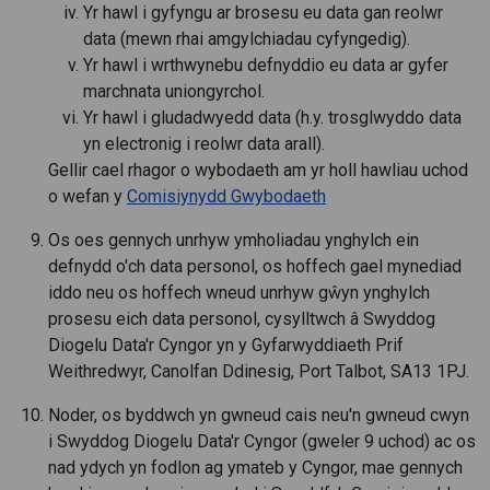
Yr hawl i gyfyngu ar brosesu eu data gan reolwr
data (mewn rhai amgylchiadau cyfyngedig).
Yr hawl i wrthwynebu defnyddio eu data ar gyfer
marchnata uniongyrchol.
Yr hawl i gludadwyedd data (h.y. trosglwyddo data
yn electronig i reolwr data arall).
Gellir cael rhagor o wybodaeth am yr holl hawliau uchod
o wefan y
Comisiynydd Gwybodaeth
Os oes gennych unrhyw ymholiadau ynghylch ein
defnydd o'ch data personol, os hoffech gael mynediad
iddo neu os hoffech wneud unrhyw gŵyn ynghylch
prosesu eich data personol, cysylltwch â Swyddog
Diogelu Data'r Cyngor yn y Gyfarwyddiaeth Prif
Weithredwyr, Canolfan Ddinesig, Port Talbot, SA13 1PJ.
Noder, os byddwch yn gwneud cais neu'n gwneud cwyn
i Swyddog Diogelu Data'r Cyngor (gweler 9 uchod) ac os
nad ydych yn fodlon ag ymateb y Cyngor, mae gennych