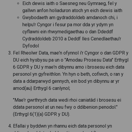
Eich dewis iaith o Saesneg neu Gymraeg, fel y
gallwn anfon holiaduron atoch yn eich dewis iaith
Gwybodaeth am gydraddoldeb amdanoch chi, i
helpu'r Cyngor i fesur pa mor dda yr ydym yn
cyflawni ein rhwymedigaethau o dan Ddeddf
Cydraddoldeb 2010 a Deddf lles Cenedlaethau'r
Dyfodol
Fel Rheolwr Data, mae'n ofynnol i'r Cyngor o dan GDPR y
DU eich hysbysu pa un o "Amodau Prosesu Data" Erthygl
6 GDPR y DU y mae'n dibynnu arno i brosesu eich data
personol yn gyfreithlon. Yn hyn o beth, cofiwch, o ran y
data a ddarparwyd gennych, ein bod yn dibynnu ar yr
amod(au) Erthygl 6 canlynol;
"Mae'r gwrthrych data wedi rhoi caniatâd i brosesu ei
ddata personol at un neu fwy o ddibenion penodol."
(Erthygl 6(1)(a) GDPR y DU).
Efallai y byddwn yn rhannu eich data personol yn