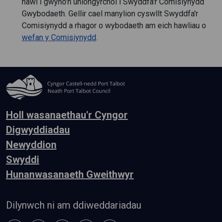
hawl i gwyno'n uniongyrchol i Swyddfa'r Comisiynydd
Gwybodaeth. Gellir cael manylion cyswllt Swyddfa'r
Comisiynydd a rhagor o wybodaeth am eich hawliau o
wefan y Comisiynydd
.
Holl wasanaethau'r Cyngor
Digwyddiadau
Newyddion
Swyddi
Hunanwasanaeth Gweithwyr
Dilynwch ni am ddiweddariadau