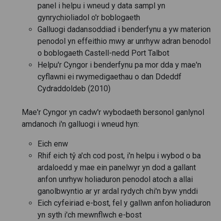
panel i helpu i wneud y data sampl yn
gynrychioliadol o'r boblogaeth
Galluogi dadansoddiad i benderfynu a yw materion
penodol yn effeithio mwy ar unrhyw adran benodol
o boblogaeth Castell-nedd Port Talbot
Helpu'r Cyngor i benderfynu pa mor dda y mae'n
cyflawni ei rwymedigaethau o dan Ddeddf
Cydraddoldeb (2010)
Mae'r Cyngor yn cadw'r wybodaeth bersonol ganlynol
amdanoch i'n galluogi i wneud hyn:
Eich enw
Rhif eich tŷ a'ch cod post, i'n helpu i wybod o ba
ardaloedd y mae ein panelwyr yn dod a gallant
anfon unrhyw holiaduron penodol atoch a allai
ganolbwyntio ar yr ardal rydych chi'n byw ynddi
Eich cyfeiriad e-bost, fel y gallwn anfon holiaduron
yn syth i'ch mewnflwch e-bost