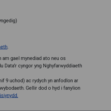
yngedig)
aeth
.
h am gael mynediad ato neu os
u Data'r cyngor yng Nghyfarwyddiaeth
if 9 uchod) ac rydych yn anfodlon ar
ybodaeth. Gellir dod o hyd i fanylion
siynydd.