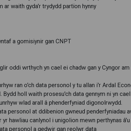
 ar waith gyda'r trydydd partïon hynny
ntaf a gomisiynir gan CNPT
lir oddi wrthych yn cael ei chadw gan y Cyngor am 
nrhyw ran o'ch data personol y tu allan i'r Ardal 
d. Bydd holl waith prosesu'ch data gennym ni yn ca
nrhyw wlad arall â phenderfyniad digonolrwydd.
data personol at ddibenion gwneud penderfyniadau 
 yr hawliau canlynol i unigolion mewn perthynas â'u
data personol a gedwir gan reolwr data