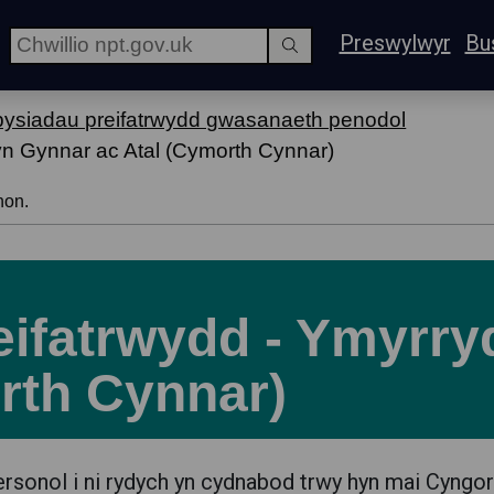
Preswylwyr
Bu
ysiadau preifatrwydd gwasanaeth penodol
yn Gynnar ac Atal (Cymorth Cynnar)
hon.
eifatrwydd - Ymyrry
rth Cynnar)
sonol i ni rydych yn cydnabod trwy hyn mai Cyngor 