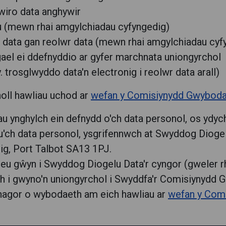
ywiro data anghywir
leu (mewn rhai amgylchiadau cyfyngedig)
u data gan reolwr data (mewn rhai amgylchiadau cyf
gael ei ddefnyddio ar gyfer marchnata uniongyrchol
. trosglwyddo data'n electronig i reolwr data arall)
holl hawliau uchod ar
wefan y Comisiynydd Gwybod
 ynghylch ein defnydd o'ch data personol, os ydyc
'ch data personol, ysgrifennwch at Swyddog Diogel
ig, Port Talbot SA13 1PJ.
neu gŵyn i Swyddog Diogelu Data'r cyngor (gweler rh
 i gwyno'n uniongyrchol i Swyddfa'r Comisiynydd Gw
rhagor o wybodaeth am eich hawliau ar
wefan y Comi