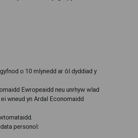
gyfnod o 10 mlynedd ar ôl dyddiad y
Economaidd Ewropeaidd neu unrhyw wlad
el ei wneud yn Ardal Economaidd
awtomataidd.
 data personol: