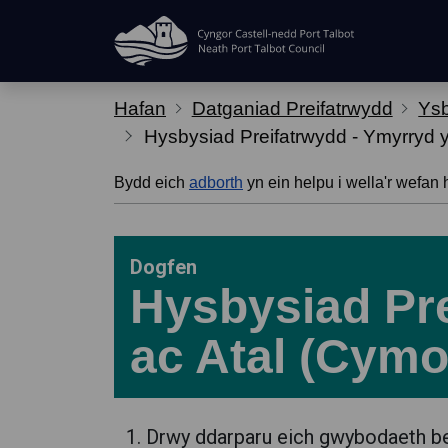
Hepgor gwe-lywio
Hafan
Datganiad Preifatrwydd
Ysb
Hysbysiad Preifatrwydd - Ymyrryd 
Bydd eich
adborth
yn ein helpu i wella'r wefan 
Dogfen
Hysbysiad Pr
ac Atal (Cymo
Drwy ddarparu eich gwybodaeth ber