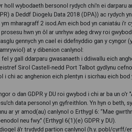
r holl wybodaeth bersonol rydych chi'n ei darparu ar
PR) a Deddf Diogelu Data 2018 (DPA)) ac rydych yn 
r ym mharagraff 2 isod.Am eich bod yn caniatáu i'r 
 prosesu hwn yn ôl ar unrhyw adeg drwy roi gwybod i
asglu gennych yn cael ei ddefnyddio gan y cyngor (yn
mrywiol) at y dibenion canlynol:
fel y gall ddarparu gwasanaeth i ddiwallu eich anghe
deistref Sirol Castell-nedd Port Talbot gydlynu ce
l i chi ac anghenion eich plentyn i sicrhau eich bod
ngor o dan GDPR y DU roi gwybod i chi ar ba un o'r
u'ch data personol yn gyfreithlon. Yn hyn o beth, s
nnu ar yr amod(au) canlynol o Erthygl 6: “Mae gwrthr
penodol neu fwy." (Erthygl 6(1)(e) GDPR y DU).
ogel â'r trydydd partïon canlynol (h.y. pobl/cyrff/end