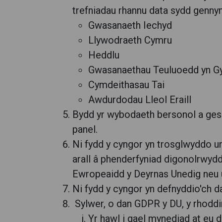
trefniadau rhannu data sydd gennym
Gwasanaeth Iechyd
Llywodraeth Cymru
Heddlu
Gwasanaethau Teuluoedd yn Gy
Cymdeithasau Tai
Awdurdodau Lleol Eraill
Bydd yr wybodaeth bersonol a gesg
panel.
Ni fydd y cyngor yn trosglwyddo u
arall â phenderfyniad digonolrwyd
Ewropeaidd y Deyrnas Unedig neu u
Ni fydd y cyngor yn defnyddio'ch 
Sylwer, o dan GDPR y DU, y rhoddir
Yr hawl i gael mynediad at eu 