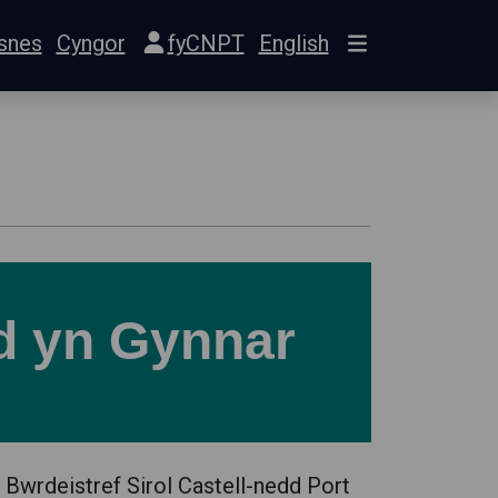
snes
Cyngor
fyCNPT
English
d yn Gynnar
Bwrdeistref Sirol Castell-nedd Port