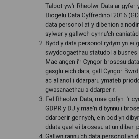
Talbot yw'r Rheolwr Data ar gyfer y
Diogelu Data Cyffredinol 2016 (GD
data personol at y dibenion a nodi
sylwer y gallwch dynnu'ch caniatâd
Bydd y data personol rydym yn ei g
swyddogaethau statudol a busnes a
Mae angen i'r Cyngor brosesu data 
gasglu eich data, gall Cyngor Bwr
ac allanol i ddarparu ymateb priodo
gwasanaethau a ddarperir.
Fel Rheolwr Data, mae gofyn i'r cy
GDPR y DU y mae'n dibynnu i broses
ddarperir gennych, ein bod yn diby
ddata gael ei brosesu at un diben 
Gallwn rannu'ch data personol yn ddi