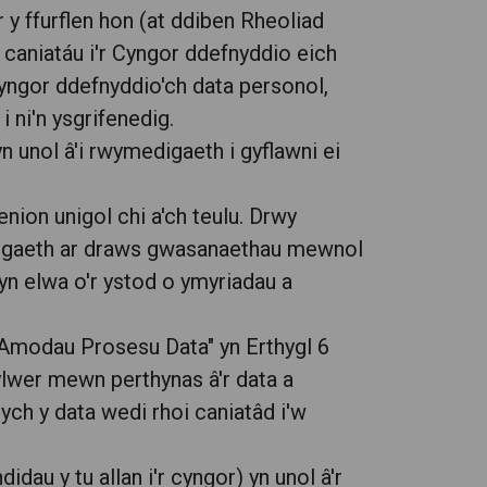
 y ffurflen hon (at ddiben Rheoliad
caniatáu i'r Cyngor ddefnyddio eich
cyngor ddefnyddio'ch data personol,
 ni'n ysgrifenedig.
 unol â'i rwymedigaeth i gyflawni ei
nion unigol chi a'ch teulu. Drwy
fnogaeth ar draws gwasanaethau mewnol
 yn elwa o'r ystod o ymyriadau a
 "Amodau Prosesu Data" yn Erthygl 6
ylwer mewn perthynas â'r data a
ych y data wedi rhoi caniatâd i'w
idau y tu allan i'r cyngor) yn unol â'r