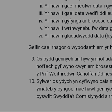
Yr hawl i gael rheolwr data i g
Yr hawl i gael data wedi'i ddi
Yr hawl i gyfyngu ar brosesu e
Yr hawl i wrthwynebu i'w data 
Yr hawl i gludadwyedd data (h.y
Gellir cael rhagor o wybodaeth am yr 
Os bydd gennych unrhyw ymholiadau
hoffech gyflwyno cwyn am brosesu
y Prif Weithredwr, Canolfan Ddines
Sylwer os ydych yn cyflwyno cais 
ymateb y cyngor, mae hawl gennych
cyswllt Swyddfa'r Comisiynydd a 