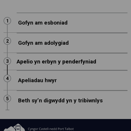
Step
1
:
Gofyn am esboniad
Step
2
:
Gofyn am adolygiad
Apelio yn erbyn y penderfyniad
Step
3
:
Step
4
:
Apeliadau hwyr
Step
5
:
Beth sy’n digwydd yn y tribiwnlys