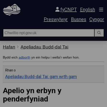
Hepgor gwe-lywio
fyCNPT
English
Preswylwyr
Busnes
Cyngor
Hafan
Apeliadau Budd-dal Tai
Bydd eich
adborth
yn ein helpu i wella'r wefan hon.
Rhan o
Apeliadau Budd-dal Tai: gam wrth gam
Apelio yn erbyn y
penderfyniad