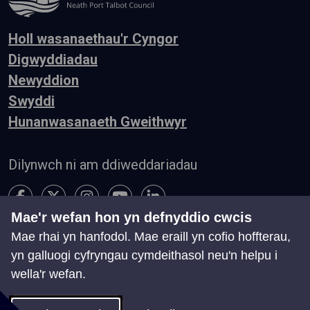
Holl wasanaethau'r Cyngor
Digwyddiadau
Newyddion
Swyddi
Hunanwasanaeth Gweithwyr
Dilynwch ni am ddiweddariadau
Mae'r wefan hon yn defnyddio cwcis
Mae rhai yn hanfodol. Mae eraill yn cofio hoffterau,
Hygyrchedd
Telerau ac Amodau
Preifatrwydd
yn galluogi cyfryngau cymdeithasol neu'n helpu i
Cysylltu â ni
wella'r wefan.
Chwillio
Map o'r Wefan
Rheoli Cwcis