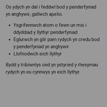
Os ydych yn dal i feddwl bod y penderfyniad
yn anghywir, gallwch apelio.
Ysgrifennwch atom o fewn un mis i
ddyddiad y llythyr penderfyniad
Eglurwch yn glir pam rydych yn credu bod
y penderfyniad yn anghywir
Llofnodwch eich llythyr
Bydd y tribiwnlys ond yn ystyried y rhesymau
rydych yn eu cynnwys yn eich llythyr.