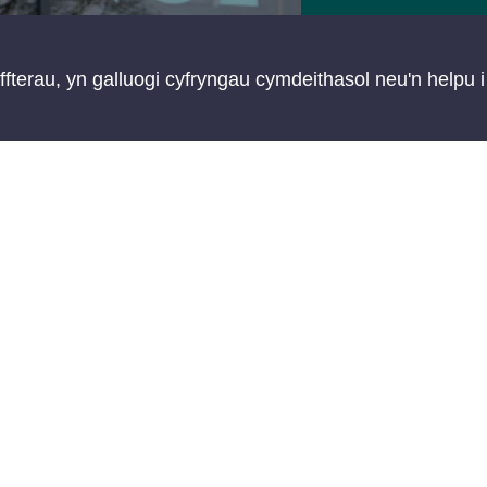
ffterau, yn galluogi cyfryngau cymdeithasol neu'n helpu i 
Cefnog
busnes
Rydyn ni'n ei
busnes dyfu 