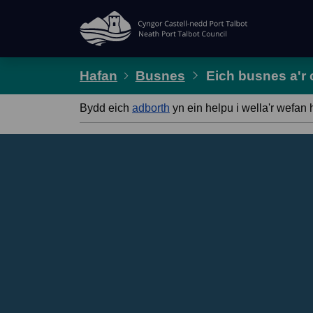
Hepgor gwe-lywio
Hafan
Busnes
Eich busnes a'r
Bydd eich
adborth
yn ein helpu i wella'r wefan 