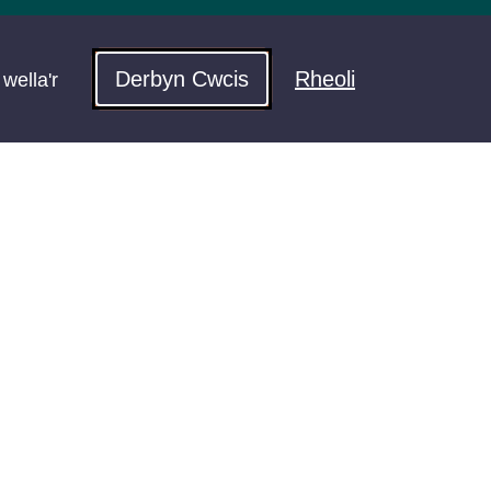
Derbyn Cwcis
Rheoli
wella'r
aeth ar gyfer
 gwneud hi'n hawdd i'ch
a ffynnu yn Ne Cymru.