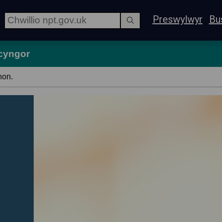
Preswylwyr
Bu
 cyngor
hon.