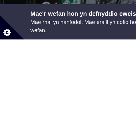
Mae'r wefan hon yn defnyddio cwcis
Mae rhai yn hanfodol. Mae eraill yn cofio ho
wefan.