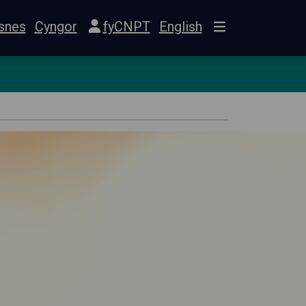
snes
Cyngor
fyCNPT
English