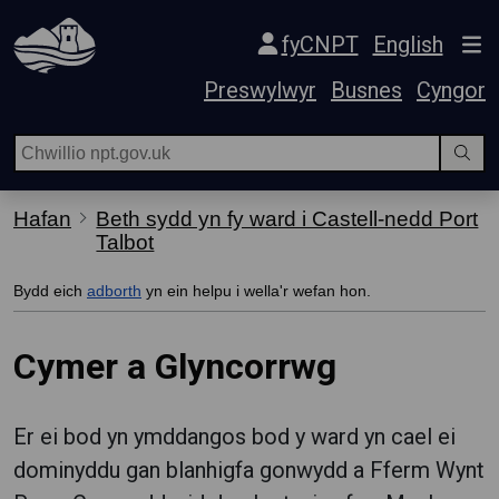
Hepgor gwe-lywio
fyCNPT
English
Preswylwyr
Busnes
Cyngor
Hafan
Beth sydd yn fy ward i Castell-nedd Port
Talbot
Bydd eich
adborth
yn ein helpu i wella'r wefan hon.
Cymer a Glyncorrwg
Er ei bod yn ymddangos bod y ward yn cael ei
dominyddu gan blanhigfa gonwydd a Fferm Wynt