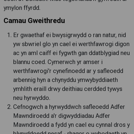
ymylon ffyrdd.
Camau Gweithredu
Er gwaethaf ei bwysigrwydd o ran natur, nid
yw sbwriel glo yn cael ei werthfawrogi digon
ac yn aml caiff ei fygwth gan ddatblygiad neu
blannu coed. Cymerwch yr amser i
werthfawrogi'r cynefinoedd ar y safleoedd
arbennig hyn a chynyddu ymwybyddiaeth
ymhlith eraill drwy deithiau cerdded tywys
neu hyrwyddo.
Cefnogwch a hyrwyddwch safleoedd Adfer
Mawndiroedd a'r digwyddiadau Adfer
Mawndiroedd a fydd yn cael eu cynnal dros y
blynyddoedd nesaf - rhagor o wybodaeth yn