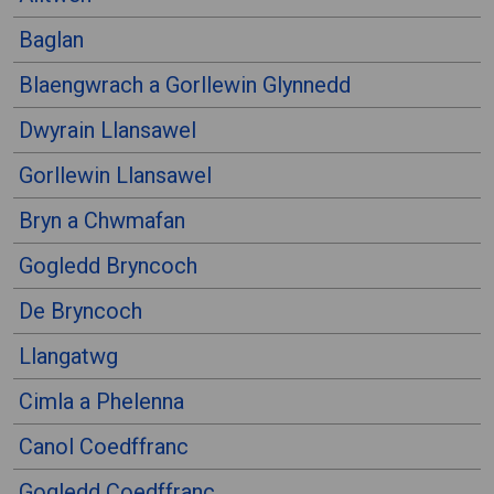
Baglan
Blaengwrach a Gorllewin Glynnedd
Dwyrain Llansawel
Gorllewin Llansawel
Bryn a Chwmafan
Gogledd Bryncoch
De Bryncoch
Llangatwg
Cimla a Phelenna
Canol Coedffranc
Gogledd Coedffranc