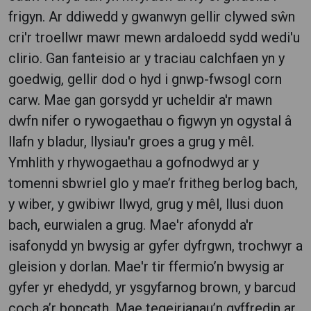
frigyn. Ar ddiwedd y gwanwyn gellir clywed sŵn
cri'r troellwr mawr mewn ardaloedd sydd wedi'u
clirio. Gan fanteisio ar y traciau calchfaen yn y
goedwig, gellir dod o hyd i gnwp-fwsogl corn
carw. Mae gan gorsydd yr ucheldir a'r mawn
dwfn nifer o rywogaethau o figwyn yn ogystal â
llafn y bladur, llysiau'r groes a grug y mêl.
Ymhlith y rhywogaethau a gofnodwyd ar y
tomenni sbwriel glo y mae’r fritheg berlog bach,
y wiber, y gwibiwr llwyd, grug y mêl, llusi duon
bach, eurwialen a grug. Mae'r afonydd a'r
isafonydd yn bwysig ar gyfer dyfrgwn, trochwyr a
gleision y dorlan. Mae'r tir ffermio’n bwysig ar
gyfer yr ehedydd, yr ysgyfarnog brown, y barcud
coch a’r boncath. Mae tegeirianau’n gyffredin ar