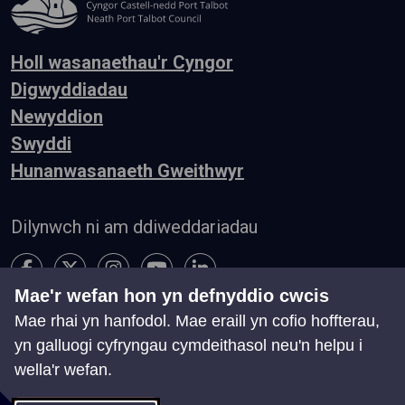
Holl wasanaethau'r Cyngor
Digwyddiadau
Newyddion
Swyddi
Hunanwasanaeth Gweithwyr
Dilynwch ni am ddiweddariadau
Mae'r wefan hon yn defnyddio cwcis
Mae rhai yn hanfodol. Mae eraill yn cofio hoffterau,
Hygyrchedd
Telerau ac Amodau
Preifatrwydd
yn galluogi cyfryngau cymdeithasol neu'n helpu i
Cysylltu â ni
wella'r wefan.
Chwillio
Map o'r Wefan
Rheoli Cwcis