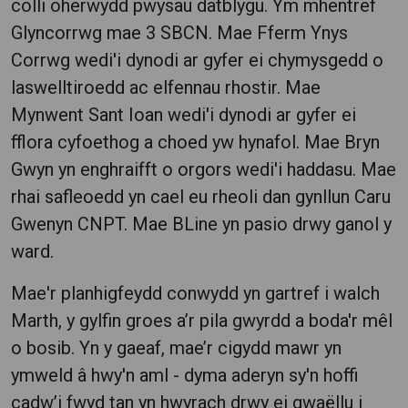
colli oherwydd pwysau datblygu. Ym mhentref
Glyncorrwg mae 3 SBCN. Mae Fferm Ynys
Corrwg wedi'i dynodi ar gyfer ei chymysgedd o
laswelltiroedd ac elfennau rhostir. Mae
Mynwent Sant Ioan wedi'i dynodi ar gyfer ei
fflora cyfoethog a choed yw hynafol. Mae Bryn
Gwyn yn enghraifft o orgors wedi'i haddasu. Mae
rhai safleoedd yn cael eu rheoli dan gynllun Caru
Gwenyn CNPT. Mae BLine yn pasio drwy ganol y
ward.
Mae'r planhigfeydd conwydd yn gartref i walch
Marth, y gylfin groes a’r pila gwyrdd a boda'r mêl
o bosib. Yn y gaeaf, mae’r cigydd mawr yn
ymweld â hwy'n aml - dyma aderyn sy'n hoffi
cadw’i fwyd tan yn hwyrach drwy ei gwaëllu i