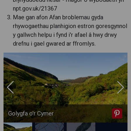
npt.gov.uk/21367
Mae gan afon Afan broblemau gyda
rhywogaethau planhigion estron goresgynnol
y gallwch helpu i fynd i'r afael â hwy drwy
drefnu i gael gwared ar ffromlys.
Golygfa o'r Cymer