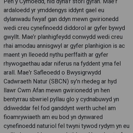
Pen y Cymoedd, nid dyna'r stori gyfan. Mae'r
ardaloedd yr ymddengys iddynt gael eu
dylanwadu fwyaf gan ddyn mewn gwirionedd
wedi creu cynefinoedd diddorol ar gyfer bywyd
gwyllt. Mae’r planhigfeydd conwydd wedi creu
rhai amodau annisgwyl ar gyfer planhigion is ac
maent yn lleoedd nythu perffaith ar gyfer
rhywogaethau adar niferus na fyddent yma fel
arall. Mae'r Safleoedd o Bwysigrwydd
Cadwraeth Natur (SBCN) sy'n rhedeg ar hyd
llawr Cwm Afan mewn gwirionedd yn hen
bentyrrau sbwriel pyllau glo y cydnabuwyd yn
ddiweddar fel fod ganddynt werth uchel am
fioamrywiaeth am eu bod yn dynwared
cynefinoedd naturiol fel twyni tywod rydym yn eu