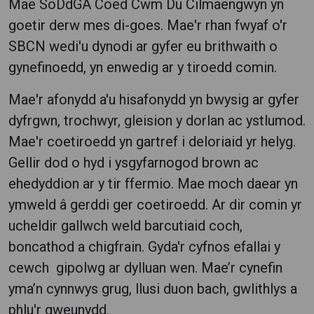
Mae SoDdGA Coed Cwm Du Cilmaengwyn yn
goetir derw mes di-goes. Mae'r rhan fwyaf o'r
SBCN wedi'u dynodi ar gyfer eu brithwaith o
gynefinoedd, yn enwedig ar y tiroedd comin.
Mae'r afonydd a'u hisafonydd yn bwysig ar gyfer
dyfrgwn, trochwyr, gleision y dorlan ac ystlumod.
Mae'r coetiroedd yn gartref i deloriaid yr helyg.
Gellir dod o hyd i ysgyfarnogod brown ac
ehedyddion ar y tir ffermio. Mae moch daear yn
ymweld â gerddi ger coetiroedd. Ar dir comin yr
ucheldir gallwch weld barcutiaid coch,
boncathod a chigfrain. Gyda'r cyfnos efallai y
cewch gipolwg ar dylluan wen. Mae’r cynefin
yma’n cynnwys grug, llusi duon bach, gwlithlys a
phlu'r gweunydd.