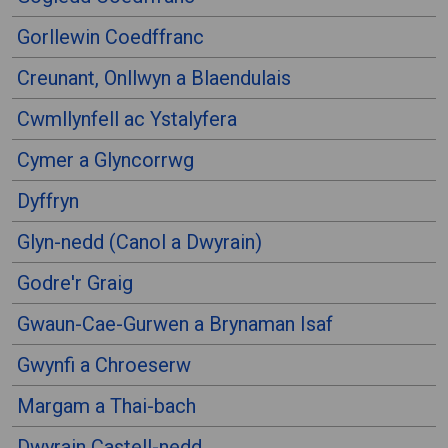
Gorllewin Coedffranc
Creunant, Onllwyn a Blaendulais
Cwmllynfell ac Ystalyfera
Cymer a Glyncorrwg
Dyffryn
Glyn-nedd (Canol a Dwyrain)
Godre'r Graig
Gwaun-Cae-Gurwen a Brynaman Isaf
Gwynfi a Chroeserw
Margam a Thai-bach
Dwyrain Castell-nedd