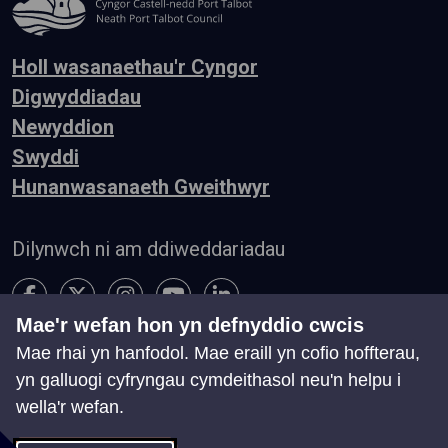
Holl wasanaethau'r Cyngor
Digwyddiadau
Newyddion
Swyddi
Hunanwasanaeth Gweithwyr
Dilynwch ni am ddiweddariadau
Mae'r wefan hon yn defnyddio cwcis
Mae rhai yn hanfodol. Mae eraill yn cofio hoffterau,
Hygyrchedd
Telerau ac Amodau
Preifatrwydd
yn galluogi cyfryngau cymdeithasol neu'n helpu i
Cysylltu â ni
wella'r wefan.
Chwillio
Map o'r Wefan
Rheoli Cwcis