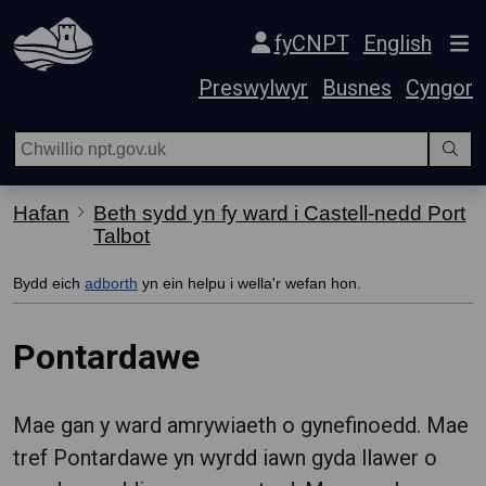
Hepgor gwe-lywio
fyCNPT
English
Preswylwyr
Busnes
Cyngor
Hafan
Beth sydd yn fy ward i Castell-nedd Port
Talbot
Bydd eich
adborth
yn ein helpu i wella'r wefan hon.
Pontardawe
Mae gan y ward amrywiaeth o gynefinoedd. Mae
tref Pontardawe yn wyrdd iawn gyda llawer o