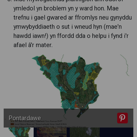
ymledol yn broblem yn y ward hon. Mae
trefnu i gael gwared ar ffromlys neu gynyddu
ymwybyddiaeth o sut i wneud hyn (mae'n
hawdd iawn!) yn ffordd dda o helpu i fynd i'r
afael â'r mater.
Pontardawe