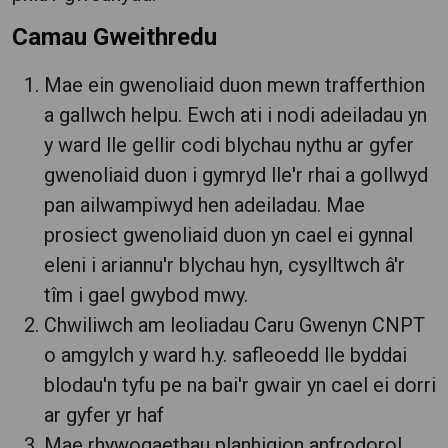
Camau Gweithredu
Mae ein gwenoliaid duon mewn trafferthion
a gallwch helpu. Ewch ati i nodi adeiladau yn
y ward lle gellir codi blychau nythu ar gyfer
gwenoliaid duon i gymryd lle'r rhai a gollwyd
pan ailwampiwyd hen adeiladau. Mae
prosiect gwenoliaid duon yn cael ei gynnal
eleni i ariannu'r blychau hyn, cysylltwch â'r
tîm i gael gwybod mwy.
Chwiliwch am leoliadau Caru Gwenyn CNPT
o amgylch y ward h.y. safleoedd lle byddai
blodau'n tyfu pe na bai'r gwair yn cael ei dorri
ar gyfer yr haf
Mae rhywogaethau planhigion anfrodorol