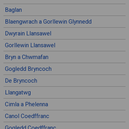
Baglan
Blaengwrach a Gorllewin Glynnedd
Dwyrain Llansawel
Gorllewin Llansawel
Bryn a Chwmafan
Gogledd Bryncoch
De Bryncoch
Llangatwg
Cimla a Phelenna
Canol Coedffranc
Gogledd Coedffranc