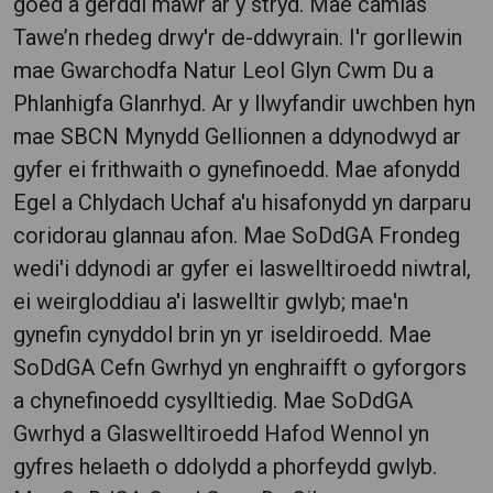
goed a gerddi mawr ar y stryd. Mae camlas
Tawe’n rhedeg drwy'r de-ddwyrain. I'r gorllewin
mae Gwarchodfa Natur Leol Glyn Cwm Du a
Phlanhigfa Glanrhyd. Ar y llwyfandir uwchben hyn
mae SBCN Mynydd Gellionnen a ddynodwyd ar
gyfer ei frithwaith o gynefinoedd. Mae afonydd
Egel a Chlydach Uchaf a'u hisafonydd yn darparu
coridorau glannau afon. Mae SoDdGA Frondeg
wedi'i ddynodi ar gyfer ei laswelltiroedd niwtral,
ei weirgloddiau a'i laswelltir gwlyb; mae'n
gynefin cynyddol brin yn yr iseldiroedd. Mae
SoDdGA Cefn Gwrhyd yn enghraifft o gyforgors
a chynefinoedd cysylltiedig. Mae SoDdGA
Gwrhyd a Glaswelltiroedd Hafod Wennol yn
gyfres helaeth o ddolydd a phorfeydd gwlyb.