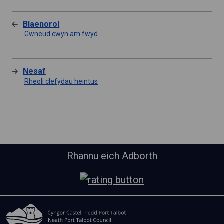
Blaenorol
Gwneud cwyn am fwyd
Nesaf
Rheoli clefydau heintus
Rhannu eich Adborth