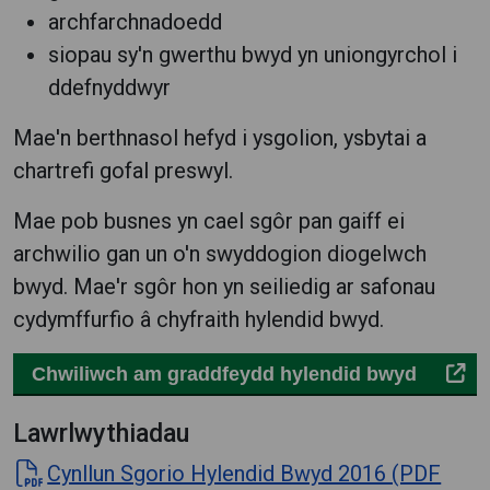
archfarchnadoedd
siopau sy'n gwerthu bwyd yn uniongyrchol i
ddefnyddwyr
Mae'n berthnasol hefyd i ysgolion, ysbytai a
chartrefi gofal preswyl.
Mae pob busnes yn cael sgôr pan gaiff ei
archwilio gan un o'n swyddogion diogelwch
bwyd.
Mae'r sgôr hon yn seiliedig ar safonau
cydymffurfio â chyfraith hylendid bwyd.
Chwiliwch am graddfeydd hylendid bwyd
Lawrlwythiadau
Cynllun Sgorio Hylendid Bwyd 2016 (PDF