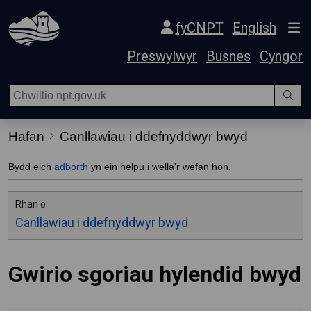
Hepgor gwe-lywio
fyCNPT
English
Preswylwyr
Busnes
Cyngor
Hafan
Canllawiau i ddefnyddwyr bwyd
Bydd eich
adborth
yn ein helpu i wella'r wefan hon.
Rhan o
Canllawiau i ddefnyddwyr bwyd
Gwirio sgoriau hylendid bwyd