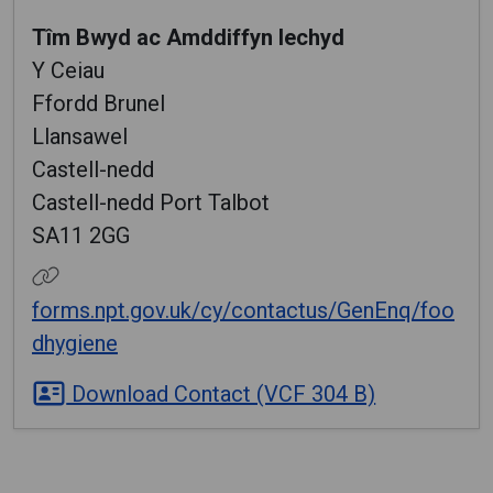
Tîm Bwyd ac Amddiffyn Iechyd
Y Ceiau
Ffordd Brunel
Llansawel
Castell-nedd
Castell-nedd Port Talbot
SA11 2GG
forms.npt.gov.uk/cy/contactus/GenEnq/foo
dhygiene
Download Contact (VCF 304 B)