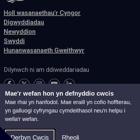
Holl wasanaethau'r Cyngor
Digwyddiadau
Newyddion
Swyddi
Hunanwasanaeth Gweithwyr
Dilynwch ni am ddiweddariadau
Mae'r wefan hon yn defnyddio cwcis
Mae rhai yn hanfodol. Mae eraill yn cofio hoffterau,
Hygyrchedd
Telerau ac Amodau
Preifatrwydd
yn galluogi cyfryngau cymdeithasol neu'n helpu i
Cysylltu â ni
wella'r wefan.
Chwillio
Map o'r Wefan
Rheoli Cwcis
Derbyn Cwcis
Rheoli