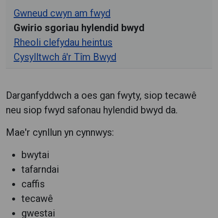
Gwneud cwyn am fwyd
Gwirio sgoriau hylendid bwyd
Rheoli clefydau heintus
Cysylltwch â'r Tîm Bwyd
Darganfyddwch a oes gan fwyty, siop tecawê
neu siop fwyd safonau hylendid bwyd da.
Mae'r cynllun yn cynnwys:
bwytai
tafarndai
caffis
tecawê
gwestai