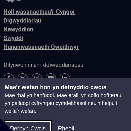
Holl wasanaethau'r Cyngor
Digwyddiadau
Newyddion
Swyddi
Hunanwasanaeth Gweithwyr
Dilynwch ni am ddiweddariadau
Mae'r wefan hon yn defnyddio cwcis
Mae rhai yn hanfodol. Mae eraill yn cofio hoffterau,
Hygyrchedd
Telerau ac Amodau
Preifatrwydd
yn galluogi cyfryngau cymdeithasol neu'n helpu i
Cysylltu â ni
wella'r wefan.
Chwillio
Map o'r Wefan
Rheoli Cwcis
Derbyn Cwcis
Rheoli