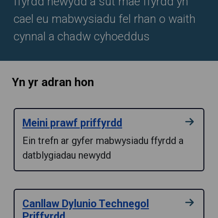
ffyrdd newydd a sut mae ffyrdd yn
cael eu mabwysiadu fel rhan o waith
cynnal a chadw cyhoeddus
Yn yr adran hon
Meini prawf priffyrdd
Ein trefn ar gyfer mabwysiadu ffyrdd a
datblygiadau newydd
Canllaw Dylunio Technegol
Priffyrdd