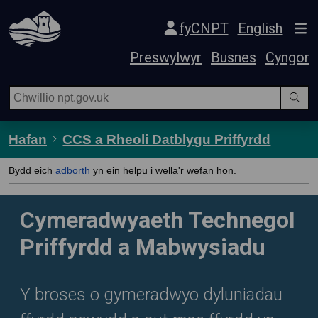
Hepgor gwe-lywio
fyCNPT
English
Preswylwyr
Busnes
Cyngor
Hafan
CCS a Rheoli Datblygu Priffyrdd
Bydd eich
adborth
yn ein helpu i wella'r wefan hon.
Cymeradwyaeth Technegol
Priffyrdd a Mabwysiadu
Y broses o gymeradwyo dyluniadau