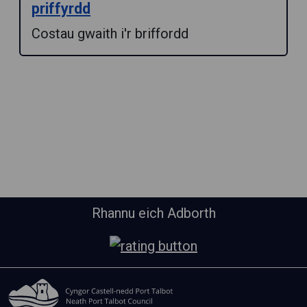
priffyrdd
Costau gwaith i'r briffordd
Rhannu eich Adborth