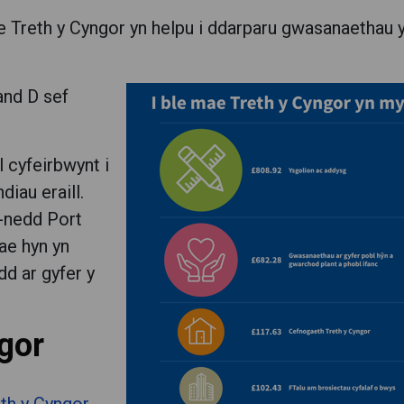
Treth y Cyngor yn helpu i ddarparu gwasanaethau 
Band D sef
l cyfeirbwynt i
diau eraill.
-nedd Port
ae hyn yn
dd ar gyfer y
gor