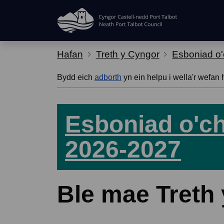
Hepgor gwe-lywio
Hafan
Treth y Cyngor
Esboniad o'
Bydd eich
adborth
yn ein helpu i wella'r wefan 
Esboniad o'ch
2026-2027
Ble mae Treth