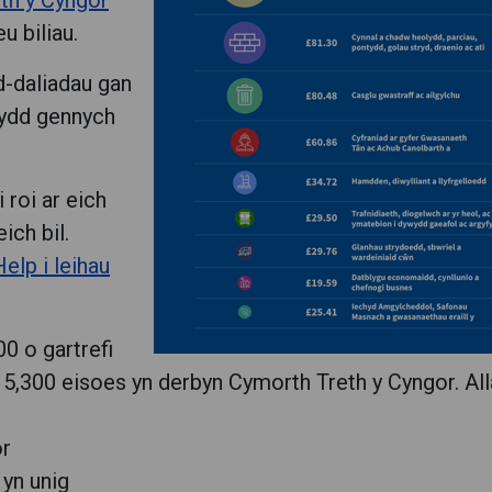
th y Cyngor
u biliau.
d-daliadau gan
bydd gennych
 roi ar eich
ich bil.
Help i leihau
0 o gartrefi
5,300 eisoes yn derbyn Cymorth Treth y Cyngor. All
or
 yn unig