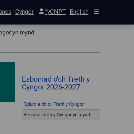
snes
Cyngor
fyCNPT
English
yngor yn mynd
⠀
Esboniad o'ch Treth y
Cyngor 2026-2027
⠀
Egluro eich bil Treth y Cyngor
Ble mae Treth y Cyngor yn mynd