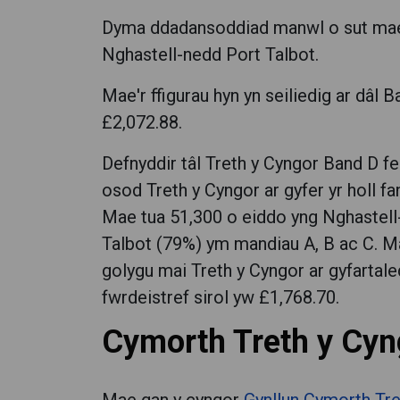
Dyma ddadansoddiad manwl o sut mae 
Nghastell-nedd Port Talbot.
Mae'r ffigurau hyn yn seiliedig ar dâl 
£2,072.88.
Defnyddir tâl Treth y Cyngor Band D fe
osod Treth y Cyngor ar gyfer yr holl fan
Mae tua 51,300 o eiddo yng Nghastell
Talbot (79%) ym mandiau A, B ac C. M
golygu mai Treth y Cyngor ar gyfartale
fwrdeistref sirol yw £1,768.70.
Cymorth Treth y Cyn