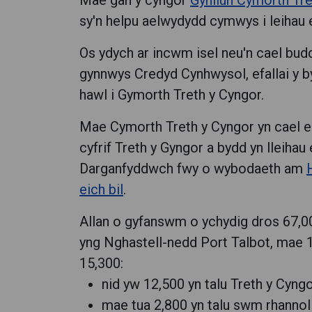
Mae gan y cyngor
Gynllun Cymorth Tre
sy'n helpu aelwydydd cymwys i leihau e
Os ydych ar incwm isel neu'n cael bud
gynnwys Credyd Cynhwysol, efallai y 
hawl i Gymorth Treth y Cyngor.
Mae Cymorth Treth y Cyngor yn cael ei
cyfrif Treth y Gyngor a bydd yn lleihau e
Darganfyddwch fwy o wybodaeth am
eich bil
.
Allan o gyfanswm o ychydig dros 67,00
yng Nghastell-nedd Port Talbot, mae 1
15,300:
nid yw 12,500 yn talu Treth y Cyng
mae tua 2,800 yn talu swm rhannol