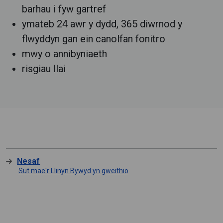
barhau i fyw gartref
ymateb 24 awr y dydd, 365 diwrnod y
flwyddyn gan ein canolfan fonitro
mwy o annibyniaeth
risgiau llai
Nesaf
Sut mae'r Llinyn Bywyd yn gweithio