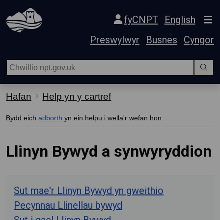
Hepgor gwe-lywio
fyCNPT
English
Preswylwyr
Busnes
Cyngor
Hafan
Help yn y cartref
Bydd eich
adborth
yn ein helpu i wella'r wefan hon.
Llinyn Bywyd a synwyryddion
Sut mae'r Llinyn Bywyd yn gweithio
Pecynnau Llinellau bywyd