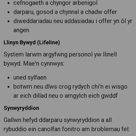
cefnogaeth a chyngor arbenigol
darparu, gosod a chynnal a chadw offer
diweddariadau neu addasiadau i offer yn ôl yr
angen
Llinyn Bywyd (Lifeline)
System larwm argyfwng personol yw llinell
bywyd. Mae'n cynnwys:
uned sylfaen
botwm neu dlws crog rydych chi'n ei wisgo
ar eich dillad neu o amgylch eich gwddf
Synwyryddion
Gallwn hefyd ddarparu synwyryddion a all
rybuddio ein canolfan fonitro am broblemau fel: