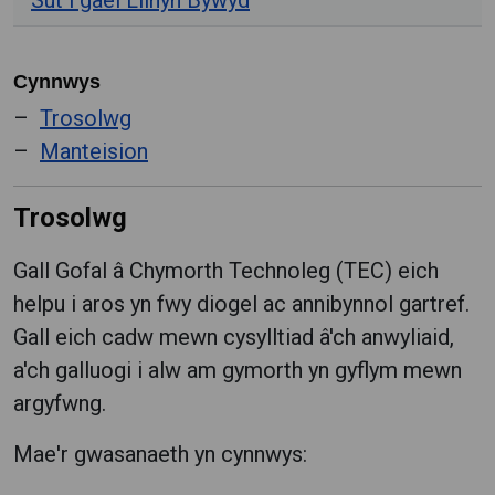
Sut i gael Llinyn Bywyd
Cynnwys
Trosolwg
Manteision
Trosolwg
Gall Gofal â Chymorth Technoleg (TEC) eich
helpu i aros yn fwy diogel ac annibynnol gartref.
Gall eich cadw mewn cysylltiad â'ch anwyliaid,
a'ch galluogi i alw am gymorth yn gyflym mewn
argyfwng.
Mae'r gwasanaeth yn cynnwys: