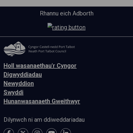
Rhannu eich Adborth
Holl wasanaethau'r Cyngor
Digwyddiadau
Newyddion
Swyddi
Hunanwasanaeth Gweithwyr
Dilynwch ni am ddiweddariadau