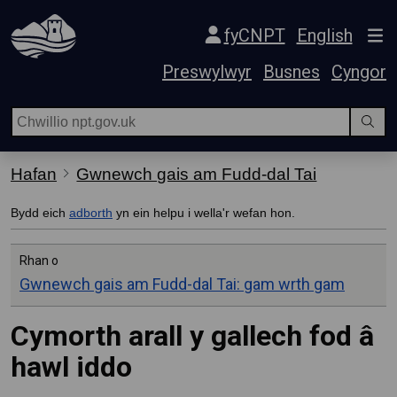
Hepgor gwe-lywio
fyCNPT
English
Preswylwyr
Busnes
Cyngor
Hafan
Gwnewch gais am Fudd-dal Tai
Bydd eich
adborth
yn ein helpu i wella'r wefan hon.
Rhan o
Gwnewch gais am Fudd-dal Tai: gam wrth gam
Cymorth arall y gallech fod â
hawl iddo