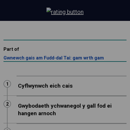
Part of
Gwnewch gais am Fudd-dal Tai: gam wrth gam
Step
1
:
Cyflwynwch eich cais
Step
2
:
Gwybodaeth ychwanegol y gall fod ei
hangen arnoch