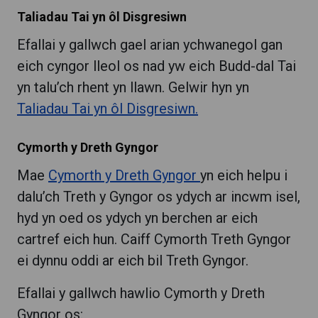
Taliadau Tai yn ôl Disgresiwn
Efallai y gallwch gael arian ychwanegol gan
eich cyngor lleol os nad yw eich Budd-dal Tai
yn talu’ch rhent yn llawn. Gelwir hyn yn
Taliadau Tai yn ôl Disgresiwn.
Cymorth y Dreth Gyngor
Mae
Cymorth y Dreth Gyngor
yn eich helpu i
dalu’ch Treth y Gyngor os ydych ar incwm isel,
hyd yn oed os ydych yn berchen ar eich
cartref eich hun. Caiff Cymorth Treth Gyngor
ei dynnu oddi ar eich bil Treth Gyngor.
Efallai y gallwch hawlio Cymorth y Dreth
Gyngor os: