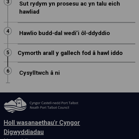
Step
3
:
Sut rydym yn prosesu ac yn talu eich
hawliad
Step
4
:
Hawlio budd-dal wedi’i ôl-ddyddio
Cymorth arall y gallech fod â hawl iddo
Step
5
:
Step
6
:
Cysylltwch â ni
Holl wasanaethau'r Cyngor
Digwyddiadau