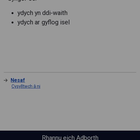
ydych yn ddi-waith
ydych ar gyflog isel
Nesaf
Cysylltwch â ni
Rhannu eich Adborth