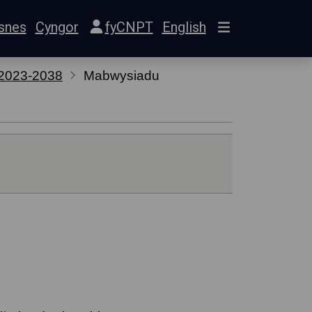
snes
Cyngor
fyCNPT
English
 2023-2038
Mabwysiadu