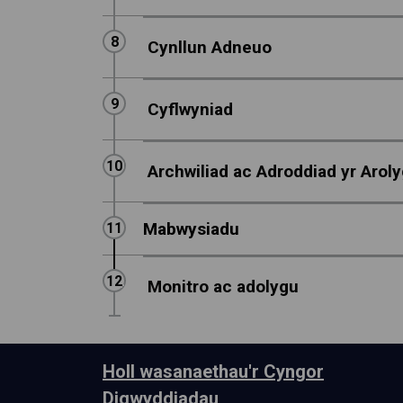
Step
8
:
Cynllun Adneuo
Step
9
:
Cyflwyniad
Step
10
:
Archwiliad ac Adroddiad yr Arol
Mabwysiadu
Step
11
:
Step
12
:
Monitro ac adolygu
Holl wasanaethau'r Cyngor
Digwyddiadau