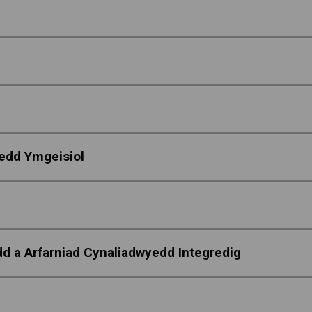
edd Ymgeisiol
d a Arfarniad Cynaliadwyedd Integredig