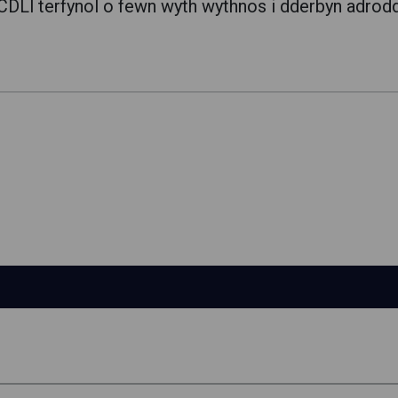
 CDLl terfynol o fewn wyth wythnos i dderbyn adrodd