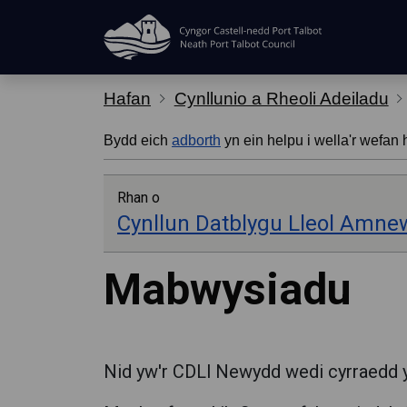
Hepgor gwe-lywio
Hafan
Cynllunio a Rheoli Adeiladu
Bydd eich
adborth
yn ein helpu i wella'r wefan 
Rhan o
Cynllun Datblygu Lleol Amne
Mabwysiadu
Nid yw'r CDLl Newydd wedi cyrraedd 