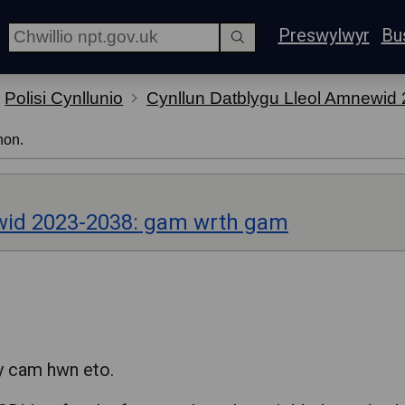
Preswylwyr
Bu
Polisi Cynllunio
Cynllun Datblygu Lleol Amnewid
hon.
wid 2023-2038: gam wrth gam
y cam hwn eto.