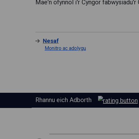
Mae'n ofynnol i'r Cyngor fabwysiadu'r
Nesaf
Monitro ac adolygu
Rhannu eich Adborth