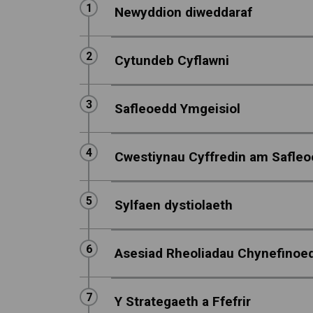
Step
1
:
Newyddion diweddaraf
Step
2
:
Cytundeb Cyflawni
Step
3
:
Safleoedd Ymgeisiol
Step
4
:
Cwestiynau Cyffredin am Safleo
Step
5
:
Sylfaen dystiolaeth
Step
6
:
Asesiad Rheoliadau Chynefinoed
Step
7
:
Y Strategaeth a Ffefrir