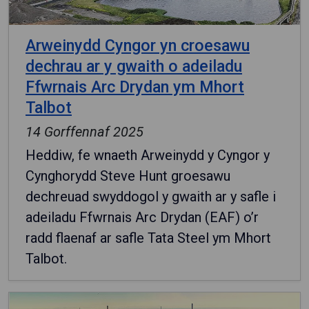
Arweinydd Cyngor yn croesawu
dechrau ar y gwaith o adeiladu
Ffwrnais Arc Drydan ym Mhort
Talbot
14 Gorffennaf 2025
Heddiw, fe wnaeth Arweinydd y Cyngor y
Cynghorydd Steve Hunt groesawu
dechreuad swyddogol y gwaith ar y safle i
adeiladu Ffwrnais Arc Drydan (EAF) o’r
radd flaenaf ar safle Tata Steel ym Mhort
Talbot.