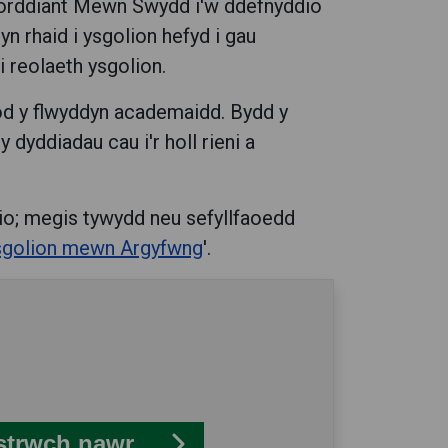
forddiant Mewn Swydd i'w ddefnyddio
 yn rhaid i ysgolion hefyd i gau
 reolaeth ysgolion.
tod y flwyddyn academaidd. Bydd y
dyddiadau cau i'r holl rieni a
nio; megis tywydd neu sefyllfaoedd
sgolion mewn Argyfwng
'.
strwch nawr...