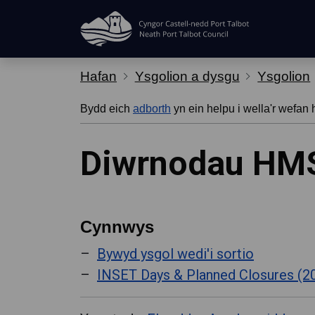
Hepgor gwe-lywio
Hafan
Ysgolion a dysgu
Ysgolion
Bydd eich
adborth
yn ein helpu i wella'r wefan 
Diwrnodau HMS
Cynnwys
Bywyd ysgol wedi'i sortio
INSET Days & Planned Closures (2