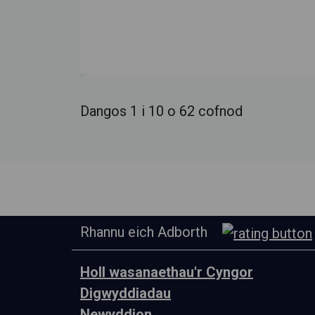
Dangos 1 i 10 o 62 cofnod
Rhannu eich Adborth
Holl wasanaethau'r Cyngor
Digwyddiadau
Newyddion