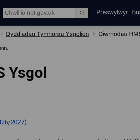
Preswylwyr
Bu
Dyddiadau Tymhorau Ysgolion
Diwrnodau HM
hon.
 Ysgol
026/2027)