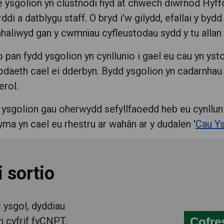
e ysgolion yn clustnodi hyd at chwech diwrnod Hyf
di a datblygu staff. O bryd i'w gilydd, efallai y bydd
aliwyd gan y cwmnïau cyfleustodau sydd y tu allan i
 pan fydd ysgolion yn cynllunio i gael eu cau yn ys
odaeth cael ei dderbyn. Bydd ysgolion yn cadarnhau y 
erol.
n i ysgolion gau oherwydd sefyllfaoedd heb eu cynllu
yma yn cael eu rhestru ar wahân ar y dudalen '
Cau Y
 sortio
 ysgol, dyddiau
 cyfrif fyCNPT.
Cofre