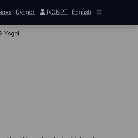
snes
Cyngor
fyCNPT
English
S Ysgol