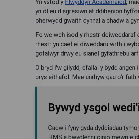
Yn ystod y
Flwyddyn Academaidd
, ma
yn ôl eu disgresiwn at ddibenion hyfford
oherwydd gwaith cynnal a chadw a gynh
Fe welwch isod y rhestr ddiweddaraf o
rhestr yn cael ei diweddaru wrth i wyb
gofalwyr drwy eu sianel gyfathrebu arf
O bryd i'w gilydd, efallai y bydd ange
brys eithafol. Mae unrhyw gau o'r fath 
Bywyd ysgol wedi'i
Cadw i fyny gyda dyddiadau tymor
HMS a bwydlenni cinio mewn eich