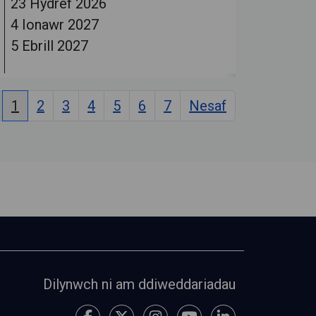
23 Hydref 2026
4 Ionawr 2027
5 Ebrill 2027
1
2
3
4
5
6
7
Nesaf
Dilynwch ni am ddiweddariadau