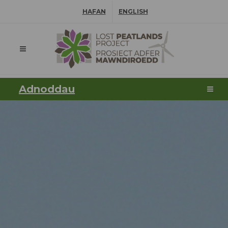
Hepgor gwe-lywio
HAFAN
ENGLISH
⠀
Adnoddau