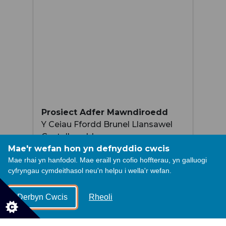
Cyfarwyddiadau i SA11 2GG
Prosiect Adfer Mawndiroedd
Y Ceiau Ffordd Brunel Llansawel
Castell-nedd
Mae'r wefan hon yn defnyddio cwcis
SA11 2GG
Mae rhai yn hanfodol. Mae eraill yn cofio hoffterau, yn galluogi
www.npt.gov.uk/lostpeatlands
cyfryngau cymdeithasol neu'n helpu i wella'r wefan.
lostpeatlands@npt.gov.uk
Derbyn Cwcis
Rheoli
07791638201