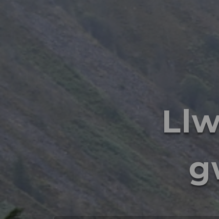
Llw
g