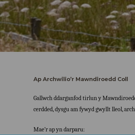
Ap Archwilio’r Mawndiroedd Coll
Gallwch ddarganfod tirlun y Mawndiroedd C
cerdded, dysgu am fywyd gwyllt lleol, ar
Mae’r ap yn darparu: