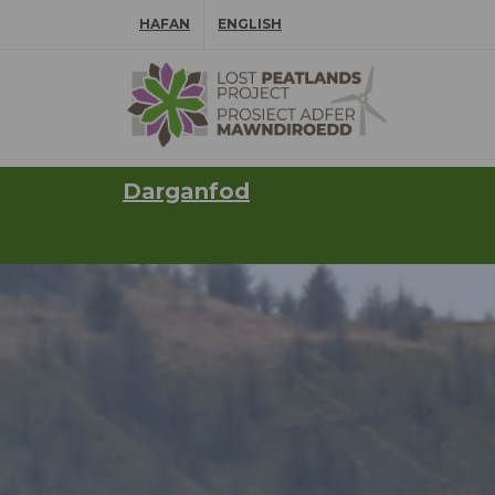
Hepgor gwe-lywio
HAFAN
ENGLISH
⠀
Darganfod