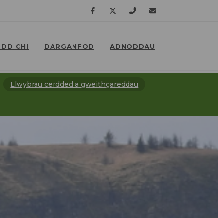
Facebook
Twitter
07791
lostpeatlands@npt.
DD CHI
DARGANFOD
ADNODDAU
638
⠀
⠀
201
Llwybrau cerdded a gweithgareddau
⠀