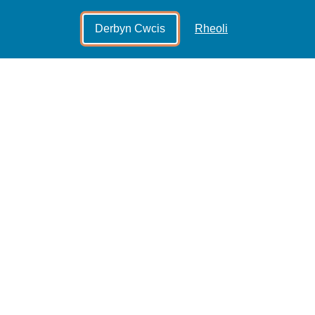
Derbyn Cwcis
Rheoli
ys Sain