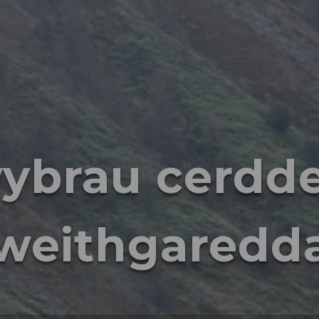
ybrau cerdd
weithgaredd