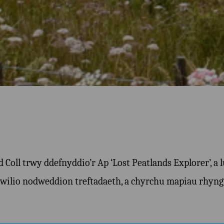
oll trwy ddefnyddio’r Ap ‘Lost Peatlands Explorer’, a l
chwilio nodweddion treftadaeth, a chyrchu mapiau rhyngw