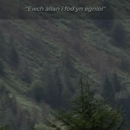
Ewch allan i fod yn egnïol