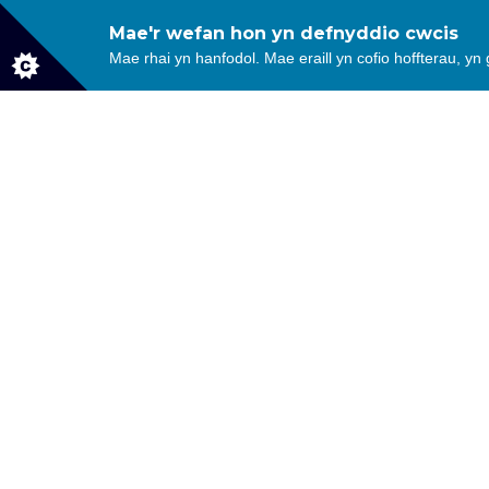
Mae'r wefan hon yn defnyddio cwcis
Llwybrau cerdded i bob gall
Mae rhai yn hanfodol. Mae eraill yn cofio hoffterau, yn
Dehongli a storïau penodol i’
Mapio wedi’i alluogi gan GP
Gwybodaeth am fywyd gwyllt a chy
Pwyntiau o ddiddordeb ar draws yr 
Gallwch lawrlwytho’r Ap am ddim o holl S