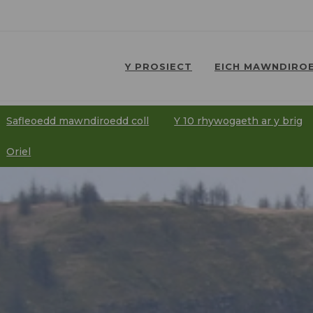
Y PROSIECT
EICH MAWNDIROE
⠀
⠀
Safleoedd mawndiroedd coll
Y 10 rhywogaeth ar y brig
⠀
⠀
Oriel
⠀