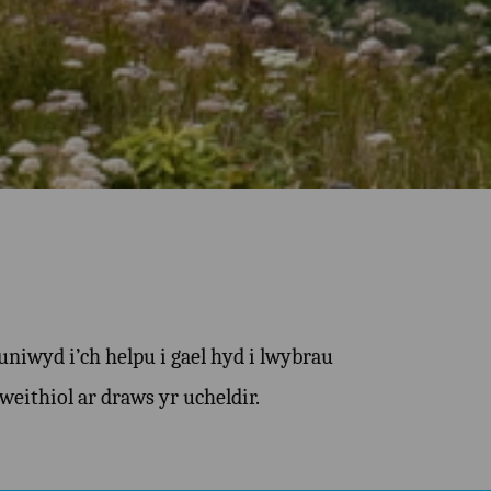
uniwyd i’ch helpu i gael hyd i lwybrau
eithiol ar draws yr ucheldir.