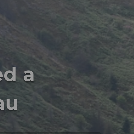
ed a
au